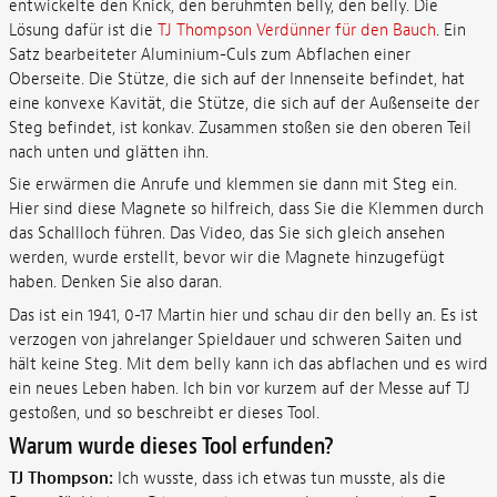
entwickelte den Knick, den berühmten belly, den belly. Die
Lösung dafür ist die
TJ Thompson Verdünner für den Bauch
. Ein
Satz bearbeiteter Aluminium-Culs zum Abflachen einer
Oberseite. Die Stütze, die sich auf der Innenseite befindet, hat
eine konvexe Kavität, die Stütze, die sich auf der Außenseite der
Steg befindet, ist konkav. Zusammen stoßen sie den oberen Teil
nach unten und glätten ihn.
Sie erwärmen die Anrufe und klemmen sie dann mit Steg ein.
Hier sind diese Magnete so hilfreich, dass Sie die Klemmen durch
das Schallloch führen. Das Video, das Sie sich gleich ansehen
werden, wurde erstellt, bevor wir die Magnete hinzugefügt
haben. Denken Sie also daran.
Das ist ein 1941, 0-17 Martin hier und schau dir den belly an. Es ist
verzogen von jahrelanger Spieldauer und schweren Saiten und
hält keine Steg. Mit dem belly kann ich das abflachen und es wird
ein neues Leben haben. Ich bin vor kurzem auf der Messe auf TJ
gestoßen, und so beschreibt er dieses Tool.
Warum wurde dieses Tool erfunden?
TJ Thompson:
Ich wusste, dass ich etwas tun musste, als die