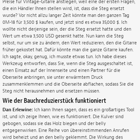
Preise für Vintage-Gitarre anstiegen, weil eine der ersten Fragen,
die ein Händler Ihnen stellen wird, ist, dass die Steg ersetzt
wurde? Vor nicht allzu langer Zeit könnte man den ganzen Tag
0M-18 für 3,500 $ kaufen, und jetzt sind es etwa 35,000 $. Ich
wollte nicht derjenige sein, der die Steg ersetzt hatte und den
Wert um etwa 3,500 USD gesenkt hatte. Nun kann die Steg
selbst, nur um sie zu ändern, den Wert reduzieren, den die Gitarre
früher gekostet hat. Dafür könnte man die ganze Gitarre kaufen.
Ich sagte, okay, genug, ich musste etwas tun. Ich habe dieses
Werkzeug entworfen, dass Sie, wenn die Steg ausgeschaltet ist,
einen Einsatz auf der Innenseite und einen Partner für die
Oberseite anbringen, sie unter erwärmtem Druck
zusammenklemmen und die Oberseite abflachen, sodass Sie die
Steg nicht herausnehmen und ersetzen müssen.
Wie der Bauchreduzierstück funktioniert
Dan Erlewine:
Ich kann Ihnen sagen, dass es ein großartiges Tool
ist, und ich zeige Ihnen, wie es funktioniert. Die Kulver sind
gebogen, sodass sie das Holz biegen und der belly
entgegenwirken. Eine Reihe von übereinstimmenden Anrufen
wird beheizt und an den belly geklemmt. Die Wirkung des