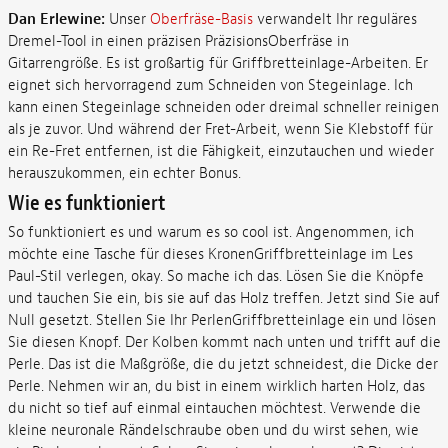
Dan Erlewine:
Unser
Oberfräse-Basis
verwandelt Ihr reguläres
Dremel-Tool in einen präzisen PräzisionsOberfräse in
Gitarrengröße. Es ist großartig für Griffbretteinlage-Arbeiten. Er
eignet sich hervorragend zum Schneiden von Stegeinlage. Ich
kann einen Stegeinlage schneiden oder dreimal schneller reinigen
als je zuvor. Und während der Fret-Arbeit, wenn Sie Klebstoff für
ein Re-Fret entfernen, ist die Fähigkeit, einzutauchen und wieder
herauszukommen, ein echter Bonus.
Wie es funktioniert
So funktioniert es und warum es so cool ist. Angenommen, ich
möchte eine Tasche für dieses KronenGriffbretteinlage im Les
Paul-Stil verlegen, okay. So mache ich das. Lösen Sie die Knöpfe
und tauchen Sie ein, bis sie auf das Holz treffen. Jetzt sind Sie auf
Null gesetzt. Stellen Sie Ihr PerlenGriffbretteinlage ein und lösen
Sie diesen Knopf. Der Kolben kommt nach unten und trifft auf die
Perle. Das ist die Maßgröße, die du jetzt schneidest, die Dicke der
Perle. Nehmen wir an, du bist in einem wirklich harten Holz, das
du nicht so tief auf einmal eintauchen möchtest. Verwende die
kleine neuronale Rändelschraube oben und du wirst sehen, wie