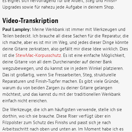
Es eignet sich hervorragend für die Arbeit, Steg und Finish-
Upgrades sowie für nahezu jede Aufgabe in deinem Shop.
Video-Transkription
Paul Lampley:
Meine Werkbank ist immer mit Werkzeugen und
Teilen bedeckt. Ich brauche all diese Sachen für die Reparatur, die
ich mache, aber es ist mir im Weg, und jedes dieser Dinge könnte
deine Gitarre zerkratzen, also gefällt mir diese Idee wirklich. Dies
ist die
StewMac-Korpusschutz
. Es ist eine einfache Möglichkeit,
deine Gitarre von all dem Durcheinander auf deiner Bank
wegzubewegen, und du kannst sie in jedem Winkel platzieren.
Das ist großartig, wenn Sie Fressarbeiten, Steg, strukturelle
Reparaturen und Finish-Tupfer machen. Es gibt viele Gründe,
warum du von beiden Zargen zu deiner Gitarre gelangen
möchtest, und das kannst du mit der traditionellen Werkbank
einfach nicht erreichen.
Die Werkzeuge, die ich am häufigsten verwende, stelle ich sie
dorthin, wo ich sie brauche. Diese Riser verfügt über ein
Filzpolster zum Schutz des Finishs und passt sich je nach
Arbeitsschritt nach oben und unten an. Im Moment habe ich es