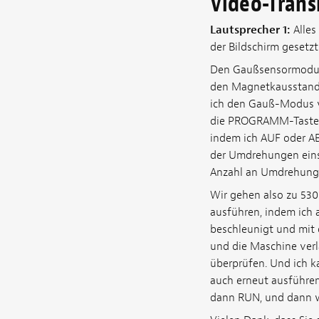
Video-Trans
Lautsprecher 1:
Alles
der Bildschirm gesetzt
Den Gaußsensormodus 
den Magnetkausstand.
ich den Gauß-Modus v
die PROGRAMM-Taste d
indem ich AUF oder AB
der Umdrehungen eins
Anzahl an Umdrehunge
Wir gehen also zu 53
ausführen, indem ich
beschleunigt und mit 
und die Maschine ver
überprüfen. Und ich k
auch erneut ausführe
dann RUN, und dann w