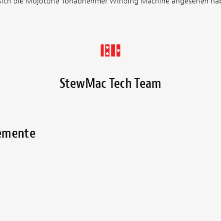
e sich die Mojotone Tonabnehmer Winding Machine angesehen ha
StewMac Tech Team
lemente