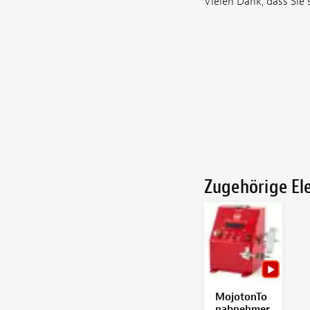
Vielen Dank, dass Si
Zugehörige E
MojotonTo
nabnehmer