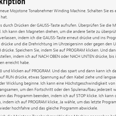
kription
 neue Mojotone Tonabnehmer Winding Machine. Schalten Sie es ein
 hat.
durch Drücken der GAUSS-Taste aufrufen. Überprüfen Sie die M
 Ich kann den Magneten drehen, um die andere Seite zu überprü
erlassen, indem ich die GAUSS-Taste erneut drücke und ins Prog
rücke und die Drehrichtung im Uhrzeigersinn oder gegen den Uh
 drücke. Speichern Sie, indem Sie auf PROGRAM klicken. Und dan
tellen, indem ich auf NACH OBEN oder NACH UNTEN drücke, bis 
n erreicht habe.
00 und klicken auf PROGRAM. Und das spart und dann kann ich 
 auf RUN drücke, etwas Spannung auf den Kabel ziehe und langsa
der Wicklung beginne. Ich kann eine Höchstgeschwindigkeit von
langsamen, um den Fortschritt oder den Spulenaufbau jederzeit 
ann das Programm beenden, indem ich auf STOP klicke. Ich kann
n, indem ich auf PROGRAM klicke, Ja wähle, um das letzte Progr
ieder hochfahre und das gleiche Programm abwickele.