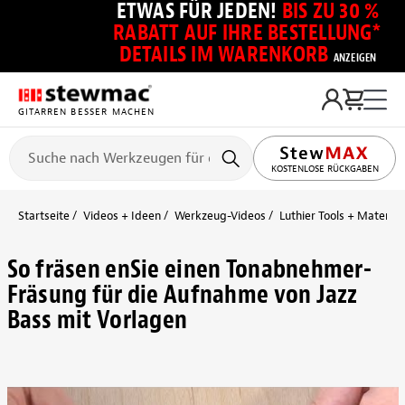
ETWAS FÜR JEDEN!
BIS ZU 30 %
RABATT AUF IHRE BESTELLUNG*
DETAILS IM WARENKORB
ANZEIGEN
GITARREN BESSER MACHEN
KOSTENLOSE RÜCKGABEN
Startseite
Videos + Ideen
Werkzeug-Videos
Luthier Tools + Material
So fräsen enSie einen Tonabnehmer-
Fräsung für die Aufnahme von Jazz
Bass mit Vorlagen