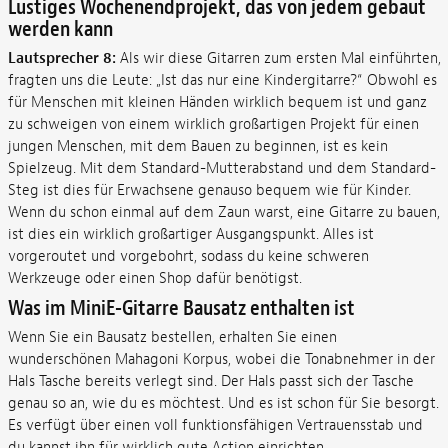
Lustiges Wochenendprojekt, das von jedem gebaut
werden kann
Lautsprecher 8:
Als wir diese Gitarren zum ersten Mal einführten,
fragten uns die Leute: „Ist das nur eine Kindergitarre?“ Obwohl es
für Menschen mit kleinen Händen wirklich bequem ist und ganz
zu schweigen von einem wirklich großartigen Projekt für einen
jungen Menschen, mit dem Bauen zu beginnen, ist es kein
Spielzeug. Mit dem Standard-Mutterabstand und dem Standard-
Steg ist dies für Erwachsene genauso bequem wie für Kinder.
Wenn du schon einmal auf dem Zaun warst, eine Gitarre zu bauen,
ist dies ein wirklich großartiger Ausgangspunkt. Alles ist
vorgeroutet und vorgebohrt, sodass du keine schweren
Werkzeuge oder einen Shop dafür benötigst.
Was im MiniE-Gitarre Bausatz enthalten ist
Wenn Sie ein Bausatz bestellen, erhalten Sie einen
wunderschönen Mahagoni Korpus, wobei die Tonabnehmer in der
Hals Tasche bereits verlegt sind. Der Hals passt sich der Tasche
genau so an, wie du es möchtest. Und es ist schon für Sie besorgt.
Es verfügt über einen voll funktionsfähigen Vertrauensstab und
du kannst ihn für wirklich gute Action einrichten.