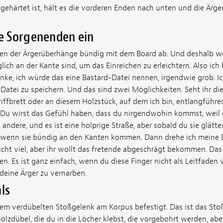
gehärtet ist, hält es die vorderen Enden nach unten und die Ärger
ie Sorgenenden ein
nden der Ärgerüberhänge bündig mit dem Board ab. Und deshalb wol
ich an der Kante sind, um das Einreichen zu erleichtern. Also ich
nke, ich würde das eine Bastard-Datei nennen, irgendwie grob. Ich
 Datei zu speichern. Und das sind zwei Möglichkeiten. Seht ihr di
ffbrett oder an diesem Holzstück, auf dem ich bin, entlangführen
Du wirst das Gefühl haben, dass du nirgendwohin kommst, weil 
andere, und es ist eine holprige Straße, aber sobald du sie glättes
en, wenn sie bündig an den Kanten kommen. Dann drehe ich meine 
cht viel, aber ihr wollt das fretende abgeschrägt bekommen. Das l
en. Es ist ganz einfach, wenn du diese Finger nicht als Leitfade
eine Ärger zu vernarben.
ls
nem verdübelten Stoßgelenk am Korpus befestigt. Das ist das Sto
olzdübel, die du in die Löcher klebst, die vorgebohrt werden, ab