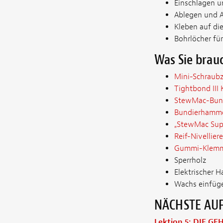
Einschlagen u
Ablegen und 
Kleben auf die
Bohrlöcher für
Was Sie brau
Mini-Schraub
Tightbond III 
StewMac-Bund
Bundierhamm
„StewMac Supe
Reif-Nivelliere
Gummi-Klemm
Sperrholz
Elektrischer 
Wachs einfüg
NÄCHSTE AU
Lektion 5: DIE G