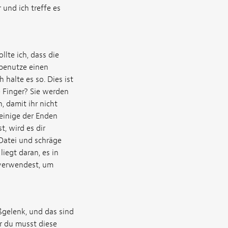
 und ich treffe es
lte ich, dass die
 benutze einen
 halte es so. Dies ist
e Finger? Sie werden
, damit ihr nicht
einige der Enden
t, wird es dir
Datei und schräge
iegt daran, es in
n verwendest, um
ßgelenk, und das sind
er du musst diese