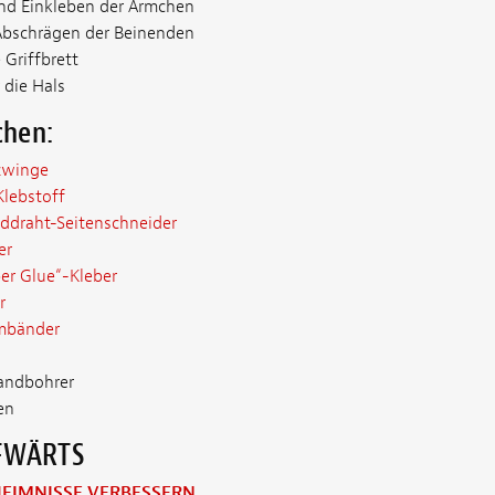
nd Einkleben der Ärmchen
Abschrägen der Beinenden
 Griffbrett
 die Hals
chen:
zwinge
Klebstoff
draht-Seitenschneider
er
r Glue“-Kleber
r
bänder
Handbohrer
en
FWÄRTS
EHEIMNISSE VERBESSERN