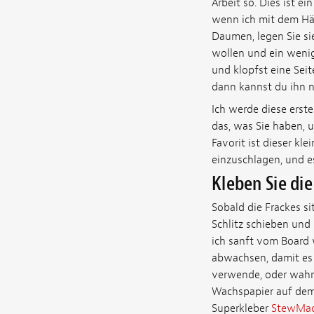
Arbeit so. Dies ist 
wenn ich mit dem Häm
Daumen, legen Sie sie
wollen und ein weni
und klopfst eine Seite
dann kannst du ihn 
Ich werde diese erst
das, was Sie haben, 
Favorit ist dieser kl
einzuschlagen, und es
Kleben Sie di
Sobald die Frackes s
Schlitz schieben und 
ich sanft vom Board 
abwachsen, damit es
verwende, oder wahr
Wachspapier auf dem 
Superkleber
StewMac