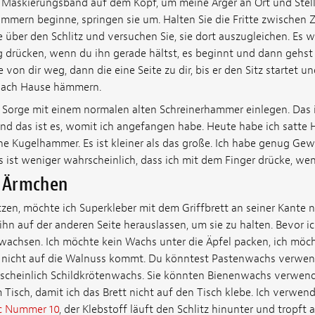
ein Maskierungsband auf dem Kopf, um meine Ärger an Ort und Stel
mern beginne, springen sie um. Halten Sie die Fritte zwischen 
 über den Schlitz und versuchen Sie, sie dort auszugleichen. Es w
g drücken, wenn du ihn gerade hältst, es beginnt und dann geh
 von dir weg, dann die eine Seite zu dir, bis er den Sitz startet un
nach Hause hämmern.
e Sorge mit einem normalen alten Schreinerhammer einlegen. Das 
und das ist es, womit ich angefangen habe. Heute habe ich satte
eine Kugelhammer. Es ist kleiner als das große. Ich habe genug Gew
 ist weniger wahrscheinlich, dass ich mit dem Finger drücke, wen
e Ärmchen
itzen, möchte ich Superkleber mit dem Griffbrett an seiner Kante 
ihn auf der anderen Seite herauslassen, um sie zu halten. Bevor 
wachsen. Ich möchte kein Wachs unter die Äpfel packen, ich möch
 nicht auf die Walnuss kommt. Du könntest Pastenwachs verwend
scheinlich Schildkrötenwachs. Sie könnten Bienenwachs verwend
Tisch, damit ich das Brett nicht auf den Tisch klebe. Ich verwe
 Nummer 10
, der Klebstoff läuft den Schlitz hinunter und tropft 