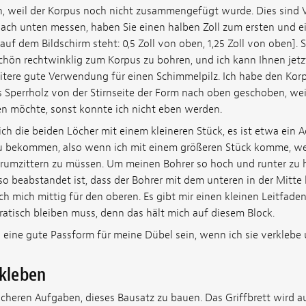
, weil der Korpus noch nicht zusammengefügt wurde. Dies sind Vi
ch unten messen, haben Sie einen halben Zoll zum ersten und ei
auf dem Bildschirm steht: 0,5 Zoll von oben, 1,25 Zoll von oben]. 
schön rechtwinklig zum Korpus zu bohren, und ich kann Ihnen jetz
weitere gute Verwendung für einen Schimmelpilz. Ich habe den Kor
s Sperrholz von der Stirnseite der Form nach oben geschoben, weil
n möchte, sonst konnte ich nicht eben werden.
 die beiden Löcher mit einem kleineren Stück, es ist etwa ein Ach
u bekommen, also wenn ich mit einem größeren Stück komme, wei
umzittern zu müssen. Um meinen Bohrer so hoch und runter zu h
so beabstandet ist, dass der Bohrer mit dem unteren in der Mitte
ich mich mittig für den oberen. Es gibt mir einen kleinen Leitfaden
atisch bleiben muss, denn das hält mich auf diesem Block.
 eine gute Passform für meine Dübel sein, wenn ich sie verklebe
rkleben
facheren Aufgaben, dieses Bausatz zu bauen. Das Griffbrett wird a