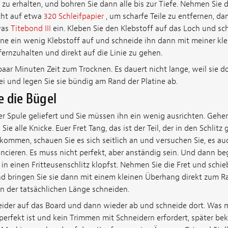
 zu erhalten, und bohren Sie dann alle bis zur Tiefe. Nehmen Sie
icht auf etwa
320 Schleifpapier
, um scharfe Teile zu entfernen, d
was
Titebond III
ein. Kleben Sie den Klebstoff auf das Loch und sc
rne ein wenig Klebstoff auf und schneide ihn dann mit meiner kl
ernzuhalten und direkt auf die Linie zu gehen.
aar Minuten Zeit zum Trocknen. Es dauert nicht lange, weil sie dor
i und legen Sie sie bündig am Rand der Platine ab.
ie die Bügel
er Spule geliefert und Sie müssen ihn ein wenig ausrichten. Gehe
e alle Knicke. Euer Fret Tang, das ist der Teil, der in den Schlitz 
ommen, schauen Sie es sich seitlich an und versuchen Sie, es auc
cieren. Es muss nicht perfekt, aber anständig sein. Und dann beg
in einen Fritteusenschlitz klopfst. Nehmen Sie die Fret und schie
 bringen Sie sie dann mit einem kleinen Überhang direkt zum R
n der tatsächlichen Länge schneiden.
eider auf das Board und dann wieder ab und schneide dort. Was mir
t perfekt ist und kein Trimmen mit Schneidern erfordert, später b