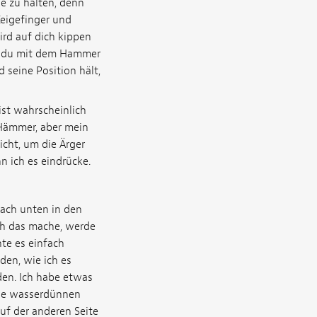
le zu halten, denn
Zeigefinger und
ird auf dich kippen
st du mit dem Hammer
d seine Position hält,
ist wahrscheinlich
 Hämmer, aber mein
icht, um die Ärger
n ich es eindrücke.
nach unten in den
ich das mache, werde
te es einfach
en, wie ich es
en. Ich habe etwas
nde wasserdünnen
auf der anderen Seite