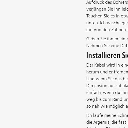
Aufdruck des Bohrers
verjüngen Sie ihn le
Tauchen Sie es in et
unten. Ich wische ge
ihn von den Zähnen f
Geben Sie ihnen ein p
Nehmen Sie eine Date
Installieren S
Der Kabel wird in ein
herum und entfernen Si
Und wenn Sie das bek
Dimension auszubalan
einfach, wenn du ihn 
weg bis zum Rand und
so nah wie möglich a
Ich laufe meine Schn
die Ärgernis, die fas