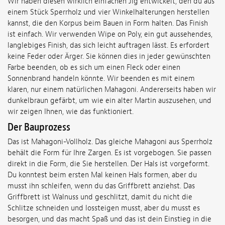
Wir haben diesen wirklich einfachen Jig entwickelt, den du aus
einem Stück Sperrholz und vier Winkelhalterungen herstellen
kannst, die den Korpus beim Bauen in Form halten. Das Finish
ist einfach. Wir verwenden Wipe on Poly, ein gut aussehendes,
langlebiges Finish, das sich leicht auftragen lässt. Es erfordert
keine Feder oder Ärger. Sie können dies in jeder gewünschten
Farbe beenden, ob es sich um einen Fleck oder einen
Sonnenbrand handeln könnte. Wir beenden es mit einem
klaren, nur einem natürlichen Mahagoni. Andererseits haben wir
dunkelbraun gefärbt, um wie ein alter Martin auszusehen, und
wir zeigen Ihnen, wie das funktioniert.
Der Bauprozess
Das ist Mahagoni-Vollholz. Das gleiche Mahagoni aus Sperrholz
behält die Form für Ihre Zargen. Es ist vorgebogen. Sie passen
direkt in die Form, die Sie herstellen. Der Hals ist vorgeformt.
Du konntest beim ersten Mal keinen Hals formen, aber du
musst ihn schleifen, wenn du das Griffbrett anziehst. Das
Griffbrett ist Walnuss und geschlitzt, damit du nicht die
Schlitze schneiden und lossteigen musst, aber du musst es
besorgen, und das macht Spaß und das ist dein Einstieg in die