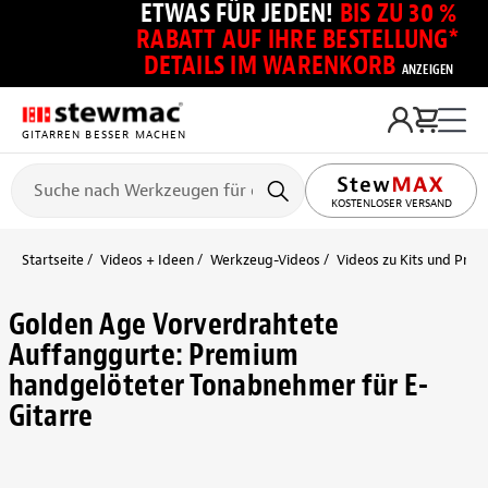
ETWAS FÜR JEDEN!
BIS ZU 30 %
RABATT AUF IHRE BESTELLUNG*
DETAILS IM WARENKORB
ANZEIGEN
GITARREN BESSER MACHEN
KOSTENLOSER VERSAND
Startseite
Videos + Ideen
Werkzeug-Videos
Videos zu Kits und Proj
Golden Age Vorverdrahtete
Auffanggurte: Premium
handgelöteter Tonabnehmer für E-
Gitarre