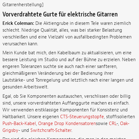
Gitarrenherstellung]
Vorverdrahtete Gurte für elektrische Gitarren
Erick Coleman:
Die Aktiengrube in diesem Tele waren ziemlich
schlecht. Niedrige Qualität, alles, was bei starker Belastung
verschleißen und eine Vielzahl von ausfallbedingten Problemen
verursachen kann.
Mein Kunde bat mich, den Kabelbaum zu aktualisieren, um eine
bessere Leistung im Studio und auf der Bühne zu erzielen. Neben
engeren Toleranzen suchte sie auch nach einer sanfteren,
gleichmäßigeren Veränderung bei der Bedienung ihrer
Lautstärke- und Tonregelung und letztlich nach einer langen und
gesunden Arbeitswelt.
Egal, ob Sie Komponenten austauschen, verschlissen oder billig
sind, unsere vorverdrahteten Auffanggurte machen es einfach.
Wir verwenden erstklassige Komponenten für Konsistenz und
Haltbarkeit. Unsere eigenen
CTS-Steuerungstopfe
, stoffisolierten
Push-Back-Kabel
,
Orange Drop Kondensatoren
sowie
CRL
-,
Oak-
Grigsby
- und
Switchcraft-Schalter
.