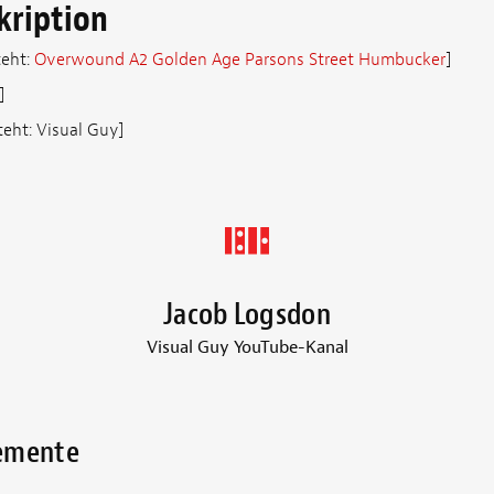
kription
teht:
Overwound A2 Golden Age Parsons Street Humbucker
]
]
teht: Visual Guy]
Jacob Logsdon
Visual Guy YouTube-Kanal
lemente