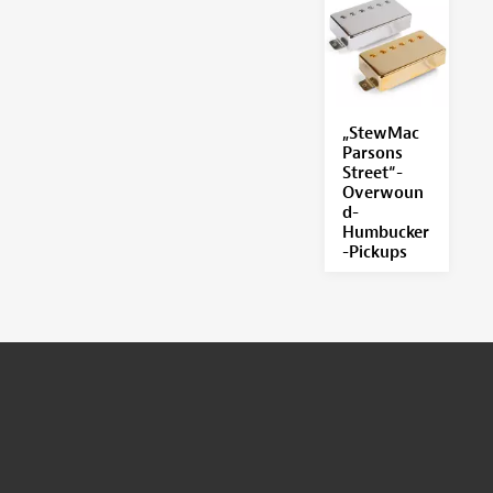
„StewMac
Parsons
Street“-
Overwoun
d-
Humbucker
-Pickups