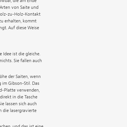
rowbar, die am Ende
 Arten von Saite und
vholz-zu-Holz-Kontakt
 zu erhalten, kommt
ngt. Auf diese Weise
e Idee ist die gleiche.
ichts. Sie fallen auch
Höhe der Saiten, wenn
 im Gibson-Stil. Das
rad-Platte verwenden,
direkt in die Tasche
ie lassen sich auch
 die lasergravierte
chen, und das ist eine