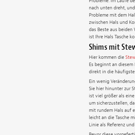
Probleme. Im Laufe der
nach unten dreht, und 
Probleme mit dem Hals
zwischen Hals und Kor
das Beste aus beiden W
ist Ihre Hals Tasche k
Shims mit Ste
Hier kommen die
Stew
Es beginnt an diesem E
direkt in die häufigste
Ein wenig Veränderung
Sie hier hinunter zur
ist viel größer als ei
um sicherzustellen, da
mit rundem Hals auf ei
leicht an die Tasche m
Linie als Referenz und
Bevor diese vorgefert