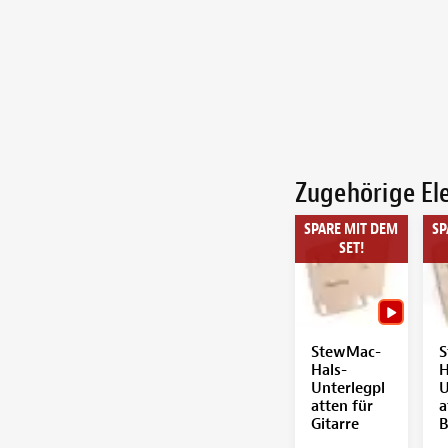
Zugehörige E
SPARE MIT DEM
SP
SET!
StewMac-
S
Hals-
H
Unterlegpl
U
atten für
a
Gitarre
B