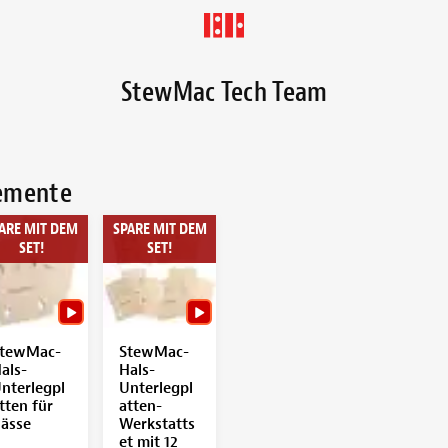
StewMac Tech Team
lemente
ARE MIT DEM
SPARE MIT DEM
SET!
SET!
tewMac-
StewMac-
als-
Hals-
nterlegpl
Unterlegpl
tten für
atten-
ässe
Werkstatts
et mit 12