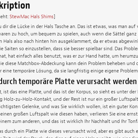
kription
teht:
StewMac Hals Shims
]
 dir die Lücke in der Hals Tasche an. Das ist etwas, was man auf
n waren zu hoch, um bequem zu spielen, auch wenn die Sättel ganz 
 Hals also nach hinten hin ausgeklammert, da er etwas abgewinke
ie Saiten so einzustellen, dass sie besser spielbar sind. Das Probl
at, hat einfach alles benutzt, was er zur Hand hatte, um herumzu
wie diese Matchbox-Abdeckung kann dein Problem beheben und de
her eine temporäre Lösung, da sie langfristig einige eigene Problem
 durch temporäre Platte verursacht werden
, ist das eine Platte, und das ist der Korpus, so sieht es unter de
 Holz-zu-Holz-Kontakt, und der Rest ist nur ein großer Luftspalt
wichtigsten Gelenke, und was Sie wirklich wollen, ist ein guter Ko
einen großen Luftspalt wie diesen haben, verlieren Sie eine ern
nem zum anderen, und das ist wirklich Ihr Nachhalt und Ihr Tonfa
as durch ein Platte wie dieses verursacht wird, aber es gibt auch e