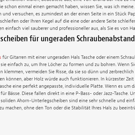
e schon einmal einen gemacht haben, wissen Sie, was ich meine
 und versuchen, es zumindest an der einen Seite in ein Stück Pa
schleifen oder Ihren Kegel auf die eine oder andere Seite schleife
en einfach viel sauberer und professioneller aus, als Sie es von H
gscheiben für ungeraden Schraubenabstand
s
für Gitarren mit einer ungeraden Hals Tasche oder einem Schra
 sie einfach zu, um Ihre Löcher zu formen und zu bohren. Wenn Si
n klemmen, vermeiden Sie Risse, da sie so dünn und zerbrechlich 
hen können, aber Holz würde auch funktionieren. In kürzester Zeit 
sche eine perfekt angepasste, individuelle Platte. Wenn es um d
ür Bässe. Diese fallen direkt in eine P-Bass- oder Jazz-Tasche. 
e soliden Ahorn-Unterlegscheiben sind eine sehr schnelle und einf
zu machen, ohne den Ton oder die Stabilität Ihres Hals zu beeintr