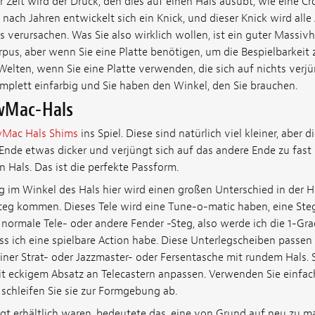
 Zeit wird der Druck, den dies auf einen Hals ausübt, wie eine C
nach Jahren entwickelt sich ein Knick, und dieser Knick wird alle
 verursachen. Was Sie also wirklich wollen, ist ein guter Massi
pus, aber wenn Sie eine Platte benötigen, um die Bespielbarkeit
elten, wenn Sie eine Platte verwenden, die sich auf nichts verjü
omplett einfarbig und Sie haben den Winkel, den Sie brauchen.
wMac-Hals
Mac Hals Shims
ins Spiel. Diese sind natürlich viel kleiner, aber di
nde etwas dicker und verjüngt sich auf das andere Ende zu fast n
n Hals. Das ist die perfekte Passform.
 im Winkel des Hals hier wird einen großen Unterschied in der 
 Steg kommen. Dieses Tele wird eine Tune-o-matic haben, eine Steg
ne normale Tele- oder andere Fender -Steg, also werde ich die 1-G
ss ich eine spielbare Action habe. Diese Unterlegscheiben passen 
ner Strat- oder Jazzmaster- oder Fersentasche mit rundem Hals. S
it eckigem Absatz an Telecastern anpassen. Verwenden Sie einfach
 schleifen Sie sie zur Formgebung ab.
igt erhältlich waren, bedeutete das, eine von Grund auf neu zu ma