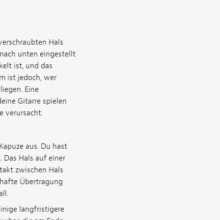
 verschraubten Hals
nach unten eingestellt
lt ist, und das
em ist jedoch, wer
liegen. Eine
ine Gitarre spielen
e verursacht.
r Kapuze aus. Du hast
. Das Hals auf einer
ntakt zwischen Hals
sthafte Übertragung
ll.
inige langfristigere