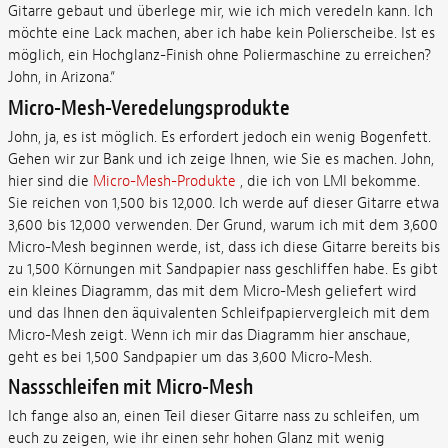
Gitarre gebaut und überlege mir, wie ich mich veredeln kann. Ich
möchte eine Lack machen, aber ich habe kein Polierscheibe. Ist es
möglich, ein Hochglanz-Finish ohne Poliermaschine zu erreichen?
John, in Arizona.“
Micro-Mesh-Veredelungsprodukte
John, ja, es ist möglich. Es erfordert jedoch ein wenig Bogenfett.
Gehen wir zur Bank und ich zeige Ihnen, wie Sie es machen. John,
hier sind die
Micro-Mesh-Produkte
, die ich von LMI bekomme.
Sie reichen von 1,500 bis 12,000. Ich werde auf dieser Gitarre etwa
3,600 bis 12,000 verwenden. Der Grund, warum ich mit dem 3,600
Micro-Mesh beginnen werde, ist, dass ich diese Gitarre bereits bis
zu 1,500 Körnungen mit Sandpapier nass geschliffen habe. Es gibt
ein kleines Diagramm, das mit dem Micro-Mesh geliefert wird
und das Ihnen den äquivalenten Schleifpapiervergleich mit dem
Micro-Mesh zeigt. Wenn ich mir das Diagramm hier anschaue,
geht es bei 1,500 Sandpapier um das 3,600 Micro-Mesh.
Nassschleifen mit Micro-Mesh
Ich fange also an, einen Teil dieser Gitarre nass zu schleifen, um
euch zu zeigen, wie ihr einen sehr hohen Glanz mit wenig