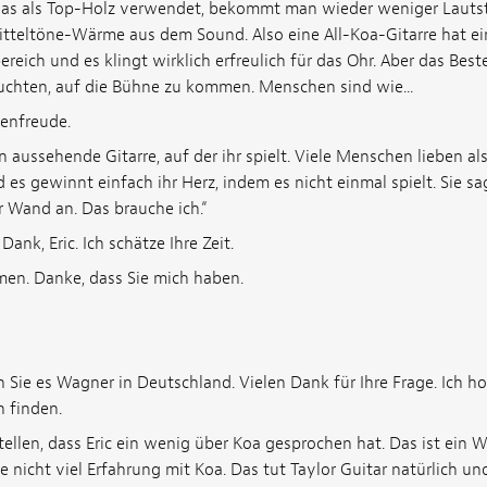
s als Top-Holz verwendet, bekommt man wieder weniger Lautst
tteltöne-Wärme aus dem Sound. Also eine All-Koa-Gitarre hat ei
reich und es klingt wirklich erfreulich für das Ohr. Aber das Beste
leuchten, auf die Bühne zu kommen. Menschen sind wie...
genfreude.
n aussehende Gitarre, auf der ihr spielt. Viele Menschen lieben al
es gewinnt einfach ihr Herz, indem es nicht einmal spielt. Sie s
r Wand an. Das brauche ich.“
 Dank, Eric. Ich schätze Ihre Zeit.
men. Danke, dass Sie mich haben.
 Sie es Wagner in Deutschland. Vielen Dank für Ihre Frage. Ich hof
h finden.
tellen, dass Eric ein wenig über Koa gesprochen hat. Das ist ein Wo
 nicht viel Erfahrung mit Koa. Das tut Taylor Guitar natürlich un