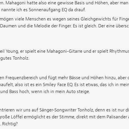
n. Mahagoni hatte also eine gewisse Basis und Höhen, aber man 
so nannte ich es Sonnenaufgang EQ da drauf.
mögen viele Menschen es wegen seines Gleichgewichts für Fingers
Daumen und die Melodie der Finger. Es ist gleich. Der eine übers
il Young, er spielt eine Mahagoni-Gitarre und er spielt Rhythmus
 gutes Tonholz.
den Frequenzbereich und fügt mehr Bässe und Höhen hinzu, aber d
ufelt, also ist es ein Smiley Face EQ. Es ist etwas, das ich in m
und Bass hoch, wenn ich in mein Auto steige.
ieren wir uns auf Sänger-Songwriter Tonholz, denn es ist nur die
große Löffel ermöglicht es der Stimme, direkt mit dem Palisande
 Richtig?