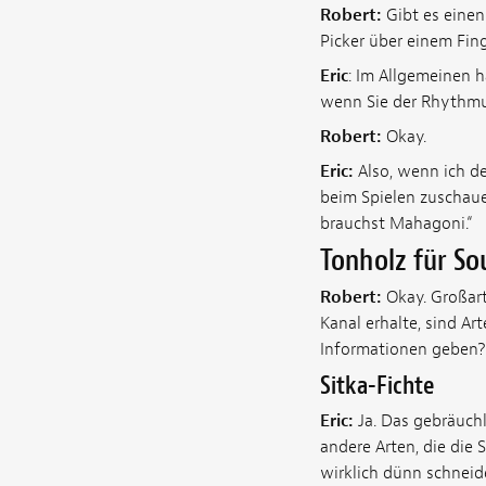
Robert:
Gibt es einen
Picker über einem Fin
Eric
:
Im Allgemeinen ha
wenn Sie der Rhythmus
Robert:
Okay.
Eric:
Also, wenn ich de
beim Spielen zuschaue
brauchst Mahagoni.“
Tonholz für S
Robert:
Okay. Großart
Kanal erhalte, sind A
Informationen geben? 
Sitka-Fichte
Eric:
Ja. Das gebräuchl
andere Arten, die die 
wirklich dünn schneide