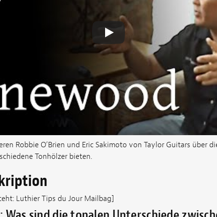
ieren Robbie O’Brien und Eric Sakimoto von Taylor Guitars über di
rschiedene Tonhölzer bieten.
kription
eht: Luthier Tips du Jour Mailbag]
 Was sind die tonalen Unterschiede zwisch