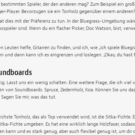
 bestimmten Spieler, der den anderen mag? Zum Beispiel ein große
ger-Player. Bevorzugen sie ein Tonholz gegenüber einem anderen
t dies mit der Präferenz zu tun. In der Bluegrass-Umgebung wäre
spieler sind. Wenn du ein flacher Picker, Doc Watson, bist, ver
n Leuten helfe, Gitarren zu finden, und ich, wie „Ich spiele Bluegr
n und dann kann ich es eingrenzen und loslegen: „Okay, du hast f
oundboards
ig. Lasst uns ein wenig schalten. Eine weitere Frage, die ich vi
rten von Soundboards. Spruce, Zedernholz, Koa. Können Sie uns daz
Sagen Sie mir, was das tut.
ichste Tonholz, das als Top verwendet wird, ist die Sitka-Fichte. E
Sitka-Fichte umgeben. Es hat eine wirklich lange Holzfaser, sodass
n kann und es stark genug, aber auch flexibel genug ist, um dir 