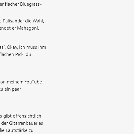
r flacher Bluegrass-
?
 Palisander die Wahl,
wendet er Mahagoni.
as“. Okay, ich muss ihm
lachen Pick, du
el von meinem YouTube-
u ein paar
s gibt offensichtlich
 der Gitarrenbauer es
die Lautstärke zu