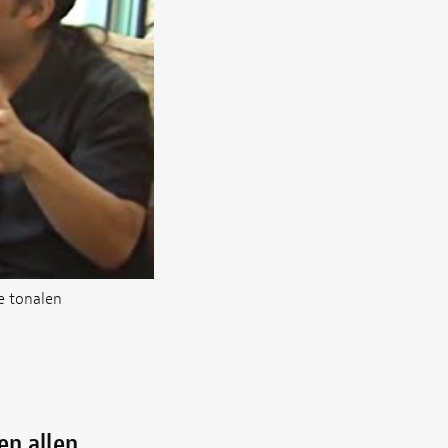
e tonalen
en allen