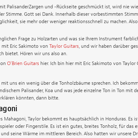
 mit PalisanderZargen und -Rückseite geschmückt ist, wird nie wie
 der Stimme. Gott sei Dank. Innerhalb dieser vorbestimmten Stimm
lichkeit, sie mehr oder weniger reaktionsschnell zu machen. Also
nglichen Frage zu Holzarten und was sie Ihrem Instrument farblich
h mit Eric Sakimoto von
Taylor Guitars
, und wir haben darüber ge
h bietet. Hören wir uns also an.
 von
O'Brien Guitars
hier. Ich bin hier mit Eric Sakimoto von Taylor 
d mit uns ein wenig über die Tonholzbäume sprechen. Ich bekomm
ndischem Palisander, Koa und was jede einzelne Ton in Ton mit d
erklären könnten, dann bitte.
agoni
hes Mahagoni, Taylor bekommt es hauptsächlich in Honduras. Es is
eler oder Fingerstile. Es ist ein gutes, breites Tonholz, für das e
t und seine Wärme im mittleren Bereich. Also hatten wir unsere D