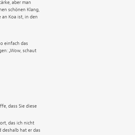
ärke, aber man
nen schönen Klang,
 an Koa ist, in den
so einfach das
agen: „Wow, schaut
fe, dass Sie diese
rt, das ich nicht
d deshalb hat er das