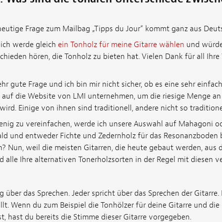
heutige Frage zum Mailbag „Tipps du Jour“ kommt ganz aus Deut
 ich werde gleich
ein Tonholz für meine Gitarre wählen
und würde
hieden hören, die Tonholz zu bieten hat. Vielen Dank für all Ihre
ehr gute Frage und ich bin mir nicht sicher, ob es eine sehr einfac
 auf die Website von LMI unternehmen, um die riesige Menge an 
rd. Einige von ihnen sind traditionell, andere nicht so traditionel
enig zu vereinfachen, werde ich unsere Auswahl auf Mahagoni od
ld und entweder Fichte und Zedernholz für das Resonanzboden
n? Nun, weil die meisten Gitarren, die heute gebaut werden, aus 
 alle Ihre alternativen Tonerholzsorten in der Regel mit diesen v
 über das Sprechen. Jeder spricht über das Sprechen der Gitarre. 
ällt. Wenn du zum Beispiel die Tonhölzer für deine Gitarre und di
t, hast du bereits die Stimme dieser Gitarre vorgegeben.