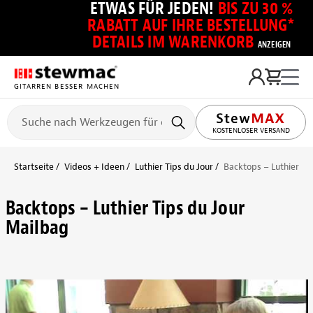
ETWAS FÜR JEDEN!
BIS ZU 30 %
RABATT AUF IHRE BESTELLUNG*
DETAILS IM WARENKORB
ANZEIGEN
GITARREN BESSER MACHEN
KOSTENLOSER VERSAND
Startseite
Videos + Ideen
Luthier Tips du Jour
Backtops – Luthier Ti
Backtops – Luthier Tips du Jour
Mailbag