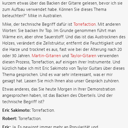
kurzem etwas über das Backen der Gitarre gelesen, bevor ich sie
zum Aufbau verwendet habe. Können Sie dieses Thema
beleuchten?“ Mike in Australien.
Mike, der technische Begriff dafür ist
Torrefaction
. Mit anderen
Worten: Sie backen Ihr Top. Im Grunde genommen führt man
Wärme ein, aber ohne Sauerstoff. Und das ist das Austrocknen des
Holzes, verändert die Zellstruktur, entfernt die Feuchtigkeit und
die Harze und trocknet es aus, fast wie bei der Alterung nach 20
oder 30 Jahren.
Martin-Gitarren
und
Taylor-Gitaren
verwenden
diesen Prozess, Torrefaction, auf einigen ihrer Instrumente. Und
kürzlich habe ich mit Eric Sakimoto von Taylor Guitars über dieses
Thema gesprochen. Und es war sehr interessant, was er mir
gesagt hat. Lassen Sie mich Ihnen also unser Gespräch zuhören.
Etwas anderes, das Sie heute Morgen in Ihrer Demonstration
angesprochen haben, ist das Backen des Oberteils. Und der
technische Begriff ist?
Eric Sakimoto:
Torrefaction.
Robert:
Torrefaction.
Eric:
Ja. Es gewinnt immer mehr an Popularität und