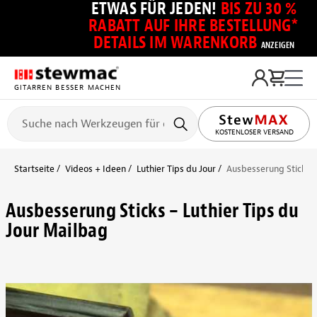
ETWAS FÜR JEDEN!
BIS ZU 30 %
RABATT AUF IHRE BESTELLUNG*
DETAILS IM WARENKORB
ANZEIGEN
GITARREN BESSER MACHEN
KOSTENLOSER VERSAND
Startseite
Videos + Ideen
Luthier Tips du Jour
Ausbesserung Sticks –
Ausbesserung Sticks – Luthier Tips du
Jour Mailbag