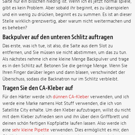
Saite nur ein bisschen niedrig ist. Wenn ich es jetzt normal spiele,
gibt es kein Problem. Aber sobald ihr beginnt, es zu überspielen
und ein wenig zu drücken, beginnt es zu summen. Es ist an dieser
Stelle wirklich grenzwertig, aber warum nicht weitermachen und
es beheben?
Backpulver auf den unteren Schlitz auftragen
Das erste, was ich tue, ist also, die Saite aus dem Slot zu
entfernen, und Sie müssen sie nicht abstimmen, um das zu tun.
Als nächstes nehme ich eine kleine Menge Backpulver und trage
es in den Schlitz auf. Betonen Sie die geringe Menge. Wenn Sie
Ihren Finger darüber legen und dann blasen, verschwindet der
Überschuss, sodass die Backnatron nur im Schlitz verbleibt.
Tragen Sie den CA-Kleber auf
Für den Härter werde ich
dünnen CA-Kleber
verwenden, und ich
werde eine Marke namens Hot Stuff verwenden, die ich von
Satellite City erhalte. Um den Kleber aufzutragen, willst du nicht
mit dem Kleber zufrieden sein und ihn über dein Griffbrett und
deinen schön fertigen Kopfplatte laufen lassen. Also werde ich
eine
sehr kleine Pipette
verwenden. Dies ermöglicht es mir, den