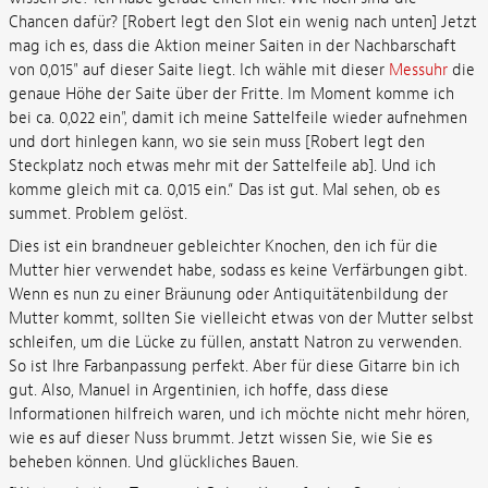
Chancen dafür? [Robert legt den Slot ein wenig nach unten] Jetzt
mag ich es, dass die Aktion meiner Saiten in der Nachbarschaft
von 0,015" auf dieser Saite liegt. Ich wähle mit dieser
Messuhr
die
genaue Höhe der Saite über der Fritte. Im Moment komme ich
bei ca. 0,022 ein", damit ich meine Sattelfeile wieder aufnehmen
und dort hinlegen kann, wo sie sein muss [Robert legt den
Steckplatz noch etwas mehr mit der Sattelfeile ab]. Und ich
komme gleich mit ca. 0,015 ein.“ Das ist gut. Mal sehen, ob es
summet. Problem gelöst.
Dies ist ein brandneuer gebleichter Knochen, den ich für die
Mutter hier verwendet habe, sodass es keine Verfärbungen gibt.
Wenn es nun zu einer Bräunung oder Antiquitätenbildung der
Mutter kommt, sollten Sie vielleicht etwas von der Mutter selbst
schleifen, um die Lücke zu füllen, anstatt Natron zu verwenden.
So ist Ihre Farbanpassung perfekt. Aber für diese Gitarre bin ich
gut. Also, Manuel in Argentinien, ich hoffe, dass diese
Informationen hilfreich waren, und ich möchte nicht mehr hören,
wie es auf dieser Nuss brummt. Jetzt wissen Sie, wie Sie es
beheben können. Und glückliches Bauen.