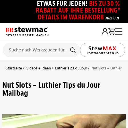
ETWAS FÜR JEDEN!
BIS ZU 30 %
RABATT AUF IHRE BESTELLUNG*
DETAILS IM WARENKORB
ANZEIGEN
GITARREN BESSER MACHEN
KOSTENLOSER VERSAND
Startseite
Videos + Ideen
Luthier Tips du Jour
Nut Slots – Luthier Ti
Nut Slots – Luthier Tips du Jour
Mailbag