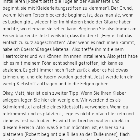
installieren [Robert setzt die Fuge an der Außenseite und
beginnt, sie mit Kleiderleitungsstiften zu klemmen]. Der Grund,
warum ich am Fersenblockende beginne, ist, dass man sie, wenn
es Lücken gibt, wieder hier im hinteren Ende der Gitarre haben
möchte, wo niemand sie sehen kann. Beginnen Sie also immer am
Fersenblockende. Jetzt weiß ich, dass ihr denkt. „Hey, er hat das
einfach zu kurz abgeschnitten.“ Aber wenn es nach innen kommt,
habe ich überschüssiges Material. Also treffe ihn mit einem
Haartrockner und wir können ihn innen installieren. Also jetzt habe
ich es mit meinem Föhn echt schnell getroffen, ich kann es
abziehen. Es geht immer noch flach zurück, aber es hat etwas
Erinnerung, und die Fasern wurden gedehnt. Jetzt werde ich ein
wenig Klebstoff auftragen und in die Felgen geben.
Okay, Matt, hier ist dein zweiter Tipp. Wenn Sie Ihren Kleber
anlegen, legen Sie hier ein wenig ein. Wir werden dies als
Schmiermittel anstelle eines Klebstoffs verwenden. Wenn du
reinkommst und es platzierst, lege es nicht einfach hier rein und
ziehe es fest nach oben. Es wird hier brechen wollen, direkt in
diesem Bereich. Also, was Sie tun möchten, ist, es hier so zu
platzieren [Robert beginnt die Rillen an der Taille innen], flach,