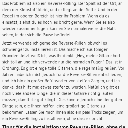
Das Problem ist also ein Reverse-Rilling. Der Spalt ist der Ort, an
dem der Klebstoff klebt, und er liegt an der Seite. Und in der
Regel im oberen Bereich ist hier Ihr Problem. Wenn du es
einsetzt, ziehst du es hoch, es bricht gerne. Wenn Sie es also
wieder zusammenfügen, können Sie normalerweise die Naht
sehen, in der sich die Pause befindet.
Jetzt verwende ich gerne die Reverse-Rillen, obwohl es
schwieriger zu installieren ist. Das mache ich aus tonigen
Gründen. Jetzt weiß ich, was ihr denkt. „Hey, meine Gitarre hört
sich toll an und ich verwende nur die normalen Fugen.“ Das ist in
Ordnung. Es gibt einige tolle Gitarren, die regelmäßig reißen. Vor
Jahren habe ich mich jedoch für die Reverse-Rillen entschieden,
und ich bin ein großer Befürworter von steifen Zargen, und ich
denke, das hilft mir, etwas steifer zu werden. Natürlich gibt es
noch viele andere Dinge, die in dieser Gitarre richtig laufen
müssen, damit sie gut klingt. Dies könnte jedoch eine der guten
Dinge sein, die Ihnen helfen, eine großartige Gitarre zu
bekommen. Lassen Sie mich Ihnen also ein paar Tricks zeigen, um
ein Reverse-Rilling zu installieren, ohne dass es bricht.
Tipps für die Installation von Reverse-Rillen, ohne sie