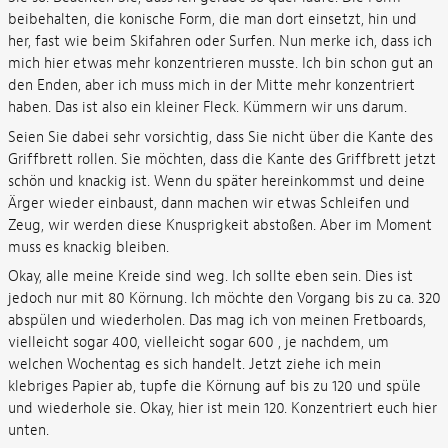
beibehalten, die konische Form, die man dort einsetzt, hin und
her, fast wie beim Skifahren oder Surfen. Nun merke ich, dass ich
mich hier etwas mehr konzentrieren musste. Ich bin schon gut an
den Enden, aber ich muss mich in der Mitte mehr konzentriert
haben. Das ist also ein kleiner Fleck. Kümmern wir uns darum.
Seien Sie dabei sehr vorsichtig, dass Sie nicht über die Kante des
Griffbrett rollen. Sie möchten, dass die Kante des Griffbrett jetzt
schön und knackig ist. Wenn du später hereinkommst und deine
Ärger wieder einbaust, dann machen wir etwas Schleifen und
Zeug, wir werden diese Knusprigkeit abstoßen. Aber im Moment
muss es knackig bleiben.
Okay, alle meine Kreide sind weg. Ich sollte eben sein. Dies ist
jedoch nur mit 80 Körnung. Ich möchte den Vorgang bis zu ca. 320
abspülen und wiederholen. Das mag ich von meinen Fretboards,
vielleicht sogar 400, vielleicht sogar 600 , je nachdem, um
welchen Wochentag es sich handelt. Jetzt ziehe ich mein
klebriges Papier ab, tupfe die Körnung auf bis zu 120 und spüle
und wiederhole sie. Okay, hier ist mein 120. Konzentriert euch hier
unten.