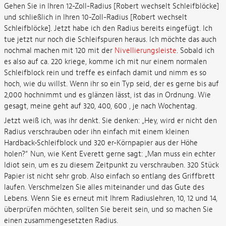
Gehen Sie in Ihren 12-Zoll-Radius [Robert wechselt Schleifblöcke]
und schließlich in Ihren 10-Zoll-Radius [Robert wechselt
Schleifblöcke]. Jetzt habe ich den Radius bereits eingefügt. Ich
tue jetzt nur noch die Schleifspuren heraus. Ich möchte das auch
nochmal machen mit 120 mit der
Nivellierungsleiste
. Sobald ich
es also auf ca. 220 kriege, komme ich mit nur einem normalen
Schleifblock rein und treffe es einfach damit und nimm es so
hoch, wie du willst. Wenn ihr so ein Typ seid, der es gerne bis auf
2,000 hochnimmt und es glänzen lässt, ist das in Ordnung. Wie
gesagt, meine geht auf 320, 400, 600 , je nach Wochentag.
Jetzt weiß ich, was ihr denkt. Sie denken: „Hey, wird er nicht den
Radius verschrauben oder ihn einfach mit einem kleinen
Hardback-Schleifblock und 320 er-Körnpapier aus der Höhe
holen?“ Nun, wie Kent Everett gerne sagt: „Man muss ein echter
Idiot sein, um es zu diesem Zeitpunkt zu verschrauben. 320 Stück
Papier ist nicht sehr grob. Also einfach so entlang des Griffbrett
laufen. Verschmelzen Sie alles miteinander und das Gute des
Lebens. Wenn Sie es erneut mit Ihrem Radiuslehren, 10, 12 und 14,
überprüfen möchten, sollten Sie bereit sein, und so machen Sie
einen zusammengesetzten Radius.