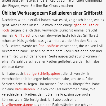
unten passt ein etwas engerer Radius zur natürlichen Krümmung
des Fingers, wenn Sie Ihre Bar-Chords machen.
Übliche Werkzeuge zum Radiusieren einer Griffbrett
Nachdem wir nun erklärt haben, was es ist, zeige ich Ihnen, wie es
geht. Also Felder, lassen Sie mich Ihnen einige
gängige Luthier-
Tools
zeigen, die ich dazu verwende. Zunächst einmal braucht
man ein
Griffbrett
und normalerweise hätte ich das Griffbrett
schon am Hals geklebt, das geschnitzt wurde. Um den Radius
aufzusetzen, werde ich
Radiusblöcke
verwenden, die ich von LMI
bekommen habe. Diese sind mit einem Radius auf der einen und
einem Radius auf der anderen Seite ausgestattet und können in
einer Vielzahl verschiedener Radien geliefert werden. Ich habe
ein paar davon.
Ich habe auch
klebrige Schleifpapiere
, die ich von LMI in
verschiedenen Körnungen bekommen habe, um sie auf die
Schleifblöcke zu legen. Um meinen Radius zu überprüfen, habe
ich eine
Radiuslehren
, die ich von LMI bekommen habe, mit
verschiedenen Radien, damit Sie Ihre Präzision überprüfen
können, wenn Sie fertig sind. Ich habe auch eine
Nivellierungsstange
aus einigen Barbeständen, die ich von