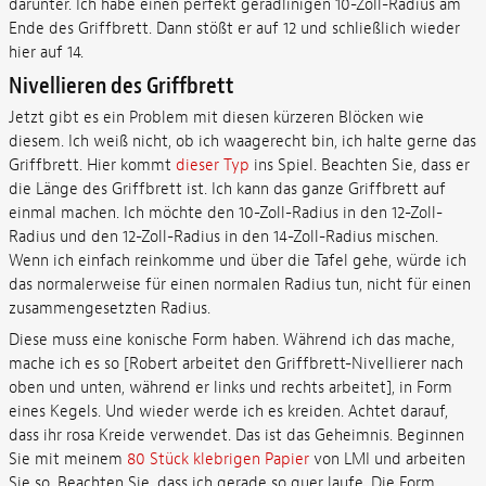
darunter. Ich habe einen perfekt geradlinigen 10-Zoll-Radius am
Ende des Griffbrett. Dann stößt er auf 12 und schließlich wieder
hier auf 14.
Nivellieren des Griffbrett
Jetzt gibt es ein Problem mit diesen kürzeren Blöcken wie
diesem. Ich weiß nicht, ob ich waagerecht bin, ich halte gerne das
Griffbrett. Hier kommt
dieser Typ
ins Spiel. Beachten Sie, dass er
die Länge des Griffbrett ist. Ich kann das ganze Griffbrett auf
einmal machen. Ich möchte den 10-Zoll-Radius in den 12-Zoll-
Radius und den 12-Zoll-Radius in den 14-Zoll-Radius mischen.
Wenn ich einfach reinkomme und über die Tafel gehe, würde ich
das normalerweise für einen normalen Radius tun, nicht für einen
zusammengesetzten Radius.
Diese muss eine konische Form haben. Während ich das mache,
mache ich es so [Robert arbeitet den Griffbrett-Nivellierer nach
oben und unten, während er links und rechts arbeitet], in Form
eines Kegels. Und wieder werde ich es kreiden. Achtet darauf,
dass ihr rosa Kreide verwendet. Das ist das Geheimnis. Beginnen
Sie mit meinem
80 Stück klebrigen Papier
von LMI und arbeiten
Sie so. Beachten Sie, dass ich gerade so quer laufe. Die Form