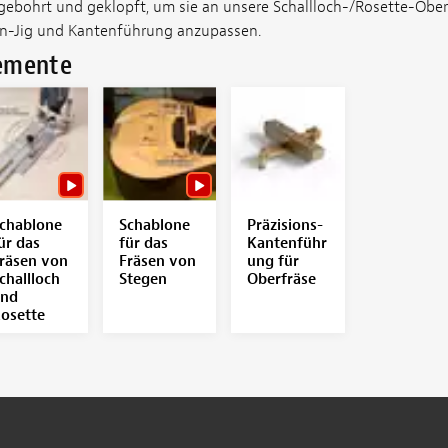
gebohrt und geklopft, um sie an unsere Schallloch-/Rosette-Oberf
en-Jig und Kantenführung anzupassen.
lemente
chablone
Schablone
Präzisions-
ür das
für das
Kantenführ
räsen von
Fräsen von
ung für
challloch
Stegen
Oberfräse
nd
osette