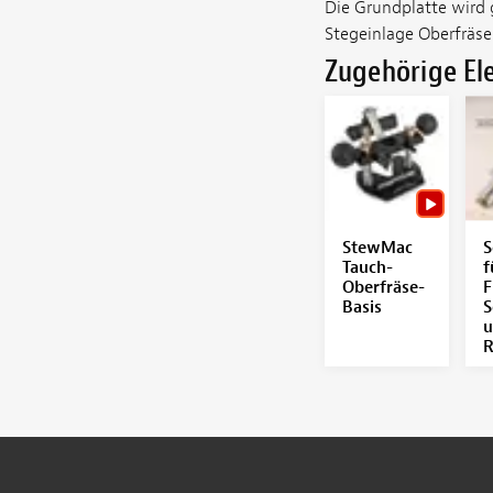
Die Grundplatte wird 
Stegeinlage Oberfräs
Zugehörige E
StewMac
S
Tauch-
f
Oberfräse-
F
Basis
S
u
R