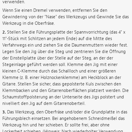
verwenden.
Wenn Sie einen Dremel verwenden, entfernen Sie den
Gewindering von der "Nase" des Werkzeugs und Gewinde Sie das
Werkzeug in die Oberfräse.
2.
Stellen Sie die Führungsplatte der Spannvorrichtung (das 4" x
11"-Stück mit Schlitzen an jedem Ende) auf die Mitte des
Verfahrwegs ein und ziehen Sie die Daumenmuttern wieder fest.
Legen Sie den Jig über die Steg und zentrieren Sie die Öffnung
der Einstellplatte über der Stelle auf der Steg, an der der
Stegeinlage geführt werden soll. Klemme den Jig mit einer
kleinen C-Klemme durch das Schallloch und einer größeren
Klemme (z. B. einer Holznockenklemme) am Heckblock an der
Gitarre. Stellen Sie sicher, dass gepolsterte Kuls zwischen den
Klemmbacken und den Gitarrenoberflächen platziert werden. Die
Schaumstoffpolsterung an der Unterseite des Jigs polstert und
nivelliert den Jig auf dem Gitarrenoberteil.
3.
Das Werkzeug, den Oberfräse und/oder die Grundplatte in das
Führungsblech einsetzen. Bei angehobenem Schneidmeißel das
Werkzeug hin und her schieben. Er sollte frei, aber ohne
Lockerheit schieben. (Hinweis: Nach wiederholter Verwendung