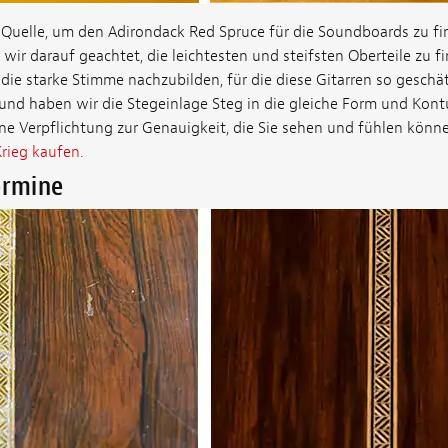
 Quelle, um den Adirondack Red Spruce für die Soundboards zu fi
wir darauf geachtet, die leichtesten und steifsten Oberteile zu f
die starke Stimme nachzubilden, für die diese Gitarren so geschä
und haben wir die Stegeinlage Steg in die gleiche Form und Kontu
eine Verpflichtung zur Genauigkeit, die Sie sehen und fühlen könn
rieg kaufen.
ermine