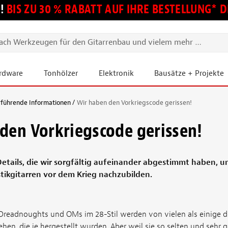
!
BIS ZU 30 % RABATT AUF IHRE BESTELLUNG*
ardware
Tonhölzer
Elektronik
Bausätze + Projekte
rführende Informationen
Wir haben den Vorkriegscode gerissen!
den Vorkriegscode gerissen!
Details, die wir sorgfältig aufeinander abgestimmt haben, u
ikgitarren vor dem Krieg nachzubilden.
 Dreadnoughts und OMs im 28-Stil werden von vielen als einige d
hen, die je hergestellt wurden. Aber weil sie so selten und sehr ge