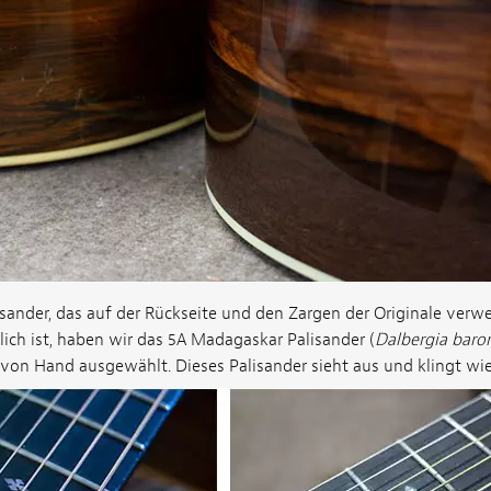
isander, das auf der Rückseite und den Zargen der Originale verw
ich ist, haben wir das 5A Madagaskar Palisander (
Dalbergia baron
von Hand ausgewählt. Dieses Palisander sieht aus und klingt wie 