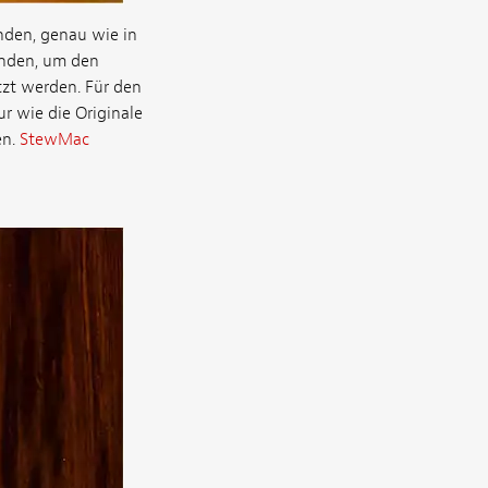
nden, genau wie in
inden, um den
tzt werden. Für den
r wie die Originale
en.
StewMac