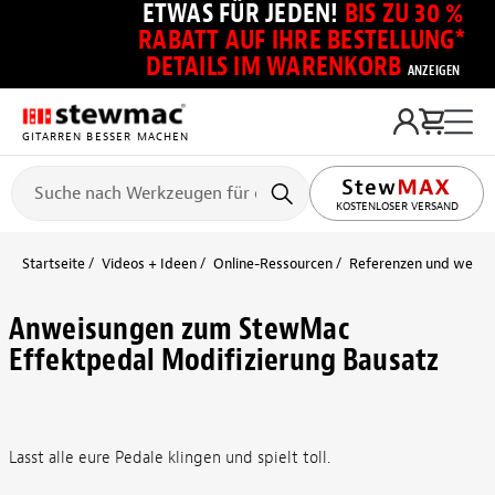
ETWAS FÜR JEDEN!
BIS ZU 30 %
RABATT AUF IHRE BESTELLUNG*
DETAILS IM WARENKORB
ANZEIGEN
GITARREN BESSER MACHEN
KOSTENLOSER VERSAND
Startseite
Videos + Ideen
Online-Ressourcen
Referenzen und weiter
Anweisungen zum StewMac
Effektpedal Modifizierung Bausatz
Lasst alle eure Pedale klingen und spielt toll.