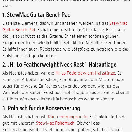
viel.
1. StewMac Guitar Bench Pad
Das erste Element, das wir uns ansehen werden, ist das
StewMac
Guitar Bench Pad
. Es hat eine rutschfeste Oberfläche. Es ist sehr
dick, also schützt es die Gitarre. Er hat einen schönen grünen
Kragen, der Ihnen wirklich hilft, sehr kleine Metallteile zu finden.
Es hilft Ihnen auch, Rückstände wie Lötstücke zu notieren, die das
Finish beschädigen könnten.
2. „Hi-Lo Featherweight Neck Rest“-Halsauflage
Als Nächstes haben wir die
Hi-Lo Federgewicht-Halsstütze
. Es
kann zum Arbeiten an Falzen, zum Reparieren der Muttern oder
sogar für etwas so Einfaches verwendet werden, wie nur das
Wechseln der Saiten. Es ist auch sehr tragbar, sodass Sie es überall
auf Ihrer Werkbank, Ihrem Küchentisch verwenden können.
3. Polnisch für die Konservierung
Als Nächstes haben wir
Konservierungspolin
. Es funktioniert sehr
gut mit unserem
StewMac Poliertuch
. Obwohl das
Konservierungsmittel viel mehr als nur poliert, schützt es auch