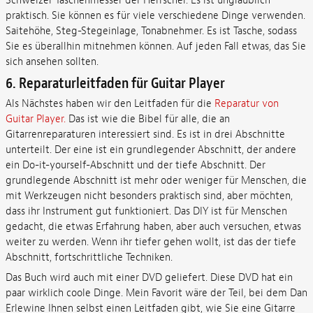
Schweizer Taschenmesser der Herrscher. Es ist unglaublich
praktisch. Sie können es für viele verschiedene Dinge verwenden.
Saitehöhe, Steg-Stegeinlage, Tonabnehmer. Es ist Tasche, sodass
Sie es überallhin mitnehmen können. Auf jeden Fall etwas, das Sie
sich ansehen sollten.
6.
Reparaturleitfaden für Guitar Player
Als Nächstes haben wir den Leitfaden für die
Reparatur von
Guitar Player.
Das ist wie die Bibel für alle, die an
Gitarrenreparaturen interessiert sind. Es ist in drei Abschnitte
unterteilt. Der eine ist ein grundlegender Abschnitt, der andere
ein Do-it-yourself-Abschnitt und der tiefe Abschnitt. Der
grundlegende Abschnitt ist mehr oder weniger für Menschen, die
mit Werkzeugen nicht besonders praktisch sind, aber möchten,
dass ihr Instrument gut funktioniert. Das DIY ist für Menschen
gedacht, die etwas Erfahrung haben, aber auch versuchen, etwas
weiter zu werden. Wenn ihr tiefer gehen wollt, ist das der tiefe
Abschnitt, fortschrittliche Techniken.
Das Buch wird auch mit einer DVD geliefert. Diese DVD hat ein
paar wirklich coole Dinge. Mein Favorit wäre der Teil, bei dem Dan
Erlewine Ihnen selbst einen Leitfaden gibt, wie Sie eine Gitarre