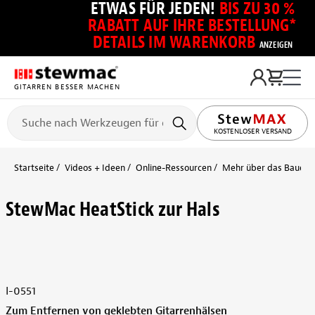
ETWAS FÜR JEDEN!
BIS ZU 30 %
RABATT AUF IHRE BESTELLUNG*
DETAILS IM WARENKORB
ANZEIGEN
GITARREN BESSER MACHEN
KOSTENLOSER VERSAND
Startseite
Videos + Ideen
Online-Ressourcen
Mehr über das Bauen + 
StewMac HeatStick zur Hals
I-0551
Zum Entfernen von geklebten Gitarrenhälsen