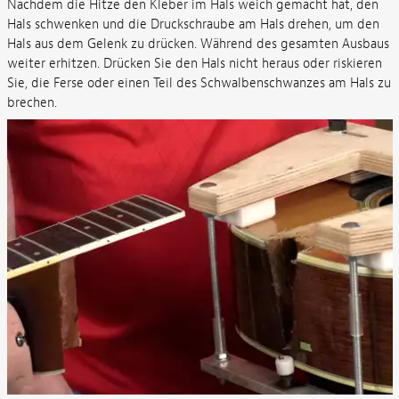
Nachdem die Hitze den Kleber im Hals weich gemacht hat, den
Hals schwenken und die Druckschraube am Hals drehen, um den
Hals aus dem Gelenk zu drücken. Während des gesamten Ausbaus
weiter erhitzen. Drücken Sie den Hals nicht heraus oder riskieren
Sie, die Ferse oder einen Teil des Schwalbenschwanzes am Hals zu
brechen.