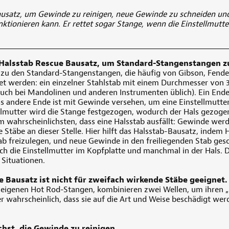
usatz, um Gewinde zu reinigen, neue Gewinde zu schneiden und
nktionieren kann. Er rettet sogar Stange, wenn die Einstellmutte
Halsstab Rescue Bausatz, um Standard-Stangenstangen zu
 zu den Standard-Stangenstangen, die häufig von Gibson, Fend
et werden: ein einzelner Stahlstab mit einem Durchmesser von 
uch bei Mandolinen und anderen Instrumenten üblich). Ein Ende 
as andere Ende ist mit Gewinde versehen, um eine Einstellmutt
ellmutter wird die Stange festgezogen, wodurch der Hals gezoge
 wahrscheinlichsten, dass eine Halsstab ausfällt: Gewinde wer
Stäbe an dieser Stelle. Hier hilft das Halsstab-Bausatz, indem 
 freizulegen, und neue Gewinde in den freiliegenden Stab ges
h die Einstellmutter im Kopfplatte und manchmal in der Hals. 
 Situationen.
 Bausatz ist nicht für zweifach wirkende Stäbe geeignet.
r eigenen Hot Rod-Stangen, kombinieren zwei Wellen, um ihren „
ger wahrscheinlich, dass sie auf die Art und Weise beschädigt we
hst, die Gewinde zu reinigen