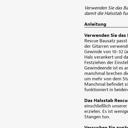
Verwenden Sie das Ba
damit die Halsstab fu
Anleitung
Verwenden Sie das 
Rescue Bausatz passt
der Gitarren verwend
Gewinde von 10-32 (a
Hals verankert und d
Festziehen der Einst
Gewindeende ist es am
manchmal brechen die 
um mehr von dem Stab
Manchmal befindet sic
funktioniert in beiden
Das Halsstab Rescue
einschließlich unsere
erzielen. Es ist weni
Stangen tun.
Versuchen Sie zunäc