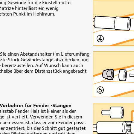
nug Gewinde für die Einstellmutter
atrize hinterlässt ein wenig
efsten Punkt im Hohlraum.
ie einen Abstandshalter (im Lieferumfang
etzte Stück Gewindestange abzudecken und
e bereitzustellen. Auf Wunsch kann auch
cheibe über dem Distanzstück angebracht
Vorbohrer für Fender -Stangen
sstab Fender Hals ist kleiner als der
ge ist vertieft. Verwenden Sie in diesem
so bemessen ist, dass er zum Fender passt.
er zentriert, bis der Schnitt gut gestartet
e den Piloten entfernen und mit dem