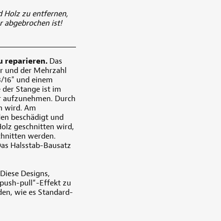
 Holz zu entfernen,
r abgebrochen ist!
 reparieren.
Das
er und der Mehrzahl
3/16" und einem
der Stange ist im
er aufzunehmen. Durch
n wird. Am
den beschädigt und
Holz geschnitten wird,
chnitten werden.
Das Halsstab-Bausatz
Diese Designs,
push-pull“-Effekt zu
rden, wie es Standard-