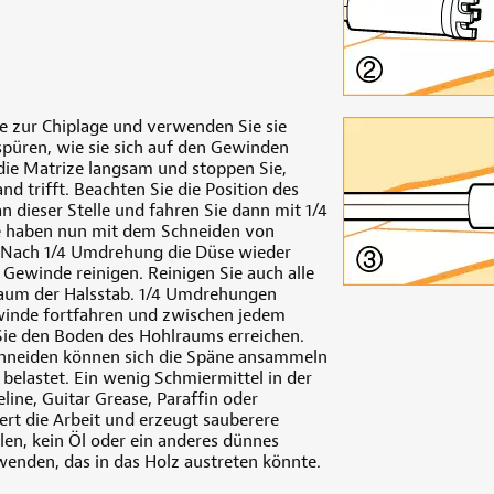
e zur Chiplage und verwenden Sie sie
 spüren, wie sie sich auf den Gewinden
die Matrize langsam und stoppen Sie,
d trifft. Beachten Sie die Position des
n dieser Stelle und fahren Sie dann mit 1/4
e haben nun mit dem Schneiden von
Nach 1/4 Umdrehung die Düse wieder
Gewinde reinigen. Reinigen Sie auch alle
aum der Halsstab. 1/4 Umdrehungen
inde fortfahren und zwischen jedem
 Sie den Boden des Hohlraums erreichen.
chneiden können sich die Späne ansammeln
 belastet. Ein wenig Schmiermittel in der
eline, Guitar Grease, Paraffin oder
ert die Arbeit und erzeugt sauberere
en, kein Öl oder ein anderes dünnes
enden, das in das Holz austreten könnte.