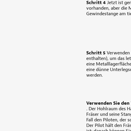
Schritt 4
Jetzt ist ge
vorhanden, aber die M
Gewindestange am ti
Schritt 5
Verwenden S
enthalten), um das l
eine Metalllagerfläch
eine dünne Unterlegs
werden.
Verwenden Sie den 
. Der Hohlraum des Hal
Fräser und seine Stan
Fall den Piloten, der 
Der Pilot hält den Fräs
ist; danach können Si