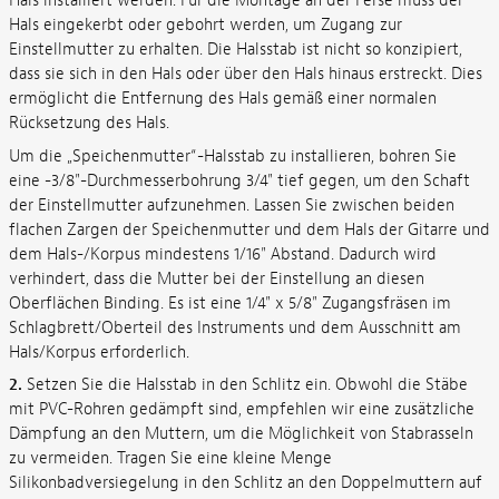
Hals installiert werden. Für die Montage an der Ferse muss der
Hals eingekerbt oder gebohrt werden, um Zugang zur
Einstellmutter zu erhalten. Die Halsstab ist nicht so konzipiert,
dass sie sich in den Hals oder über den Hals hinaus erstreckt. Dies
ermöglicht die Entfernung des Hals gemäß einer normalen
Rücksetzung des Hals.
Um die „Speichenmutter“-Halsstab zu installieren, bohren Sie
eine -3/8"-Durchmesserbohrung 3/4" tief gegen, um den Schaft
der Einstellmutter aufzunehmen. Lassen Sie zwischen beiden
flachen Zargen der Speichenmutter und dem Hals der Gitarre und
dem Hals-/Korpus mindestens 1/16" Abstand. Dadurch wird
verhindert, dass die Mutter bei der Einstellung an diesen
Oberflächen Binding. Es ist eine 1/4" x 5/8" Zugangsfräsen im
Schlagbrett/Oberteil des Instruments und dem Ausschnitt am
Hals/Korpus erforderlich.
2.
Setzen Sie die Halsstab in den Schlitz ein. Obwohl die Stäbe
mit PVC-Rohren gedämpft sind, empfehlen wir eine zusätzliche
Dämpfung an den Muttern, um die Möglichkeit von Stabrasseln
zu vermeiden. Tragen Sie eine kleine Menge
Silikonbadversiegelung in den Schlitz an den Doppelmuttern auf