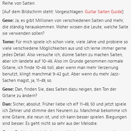
Reihe von Saiten.
[Auf dem Bildschirm steht: Vorgeschlagen:
Guitar Saiten Guide
]
Gene:
Ja, es gibt Millionen von verschiedenen Saiten und mehr,
die ständig herauskommen. Woher wissen die Leute, welche Saite
sie verwenden sollen?
Tomo:
Für mich spiele ich schon viele, viele Jahre und probiere so
viele verschiedene Möglichkeiten aus und ich lerne immer gerne
jedes Detail. Also versuche ich, dünne Saiten zu machen Saiten,
aber ich landete auf 10-46. Also im Grunde genommen normale
Gitarre, ich finde 10-46 toll, aber wenn man mehr Verzerrung
benutzt, klingt manchmal 9-42 gut. Aber wenn du mehr Jazz-
Sachen magst, ja, 11-49, so.
Gene:
Dan, finden Sie, dass Saiten dazu neigen, den Ton der
Gitarre zu ändern?
Dan:
Sicher, absolut. Früher liebe ich elf 11-49, 50 und jetzt spiele
ich Zehner und stimme den Neunern zu. Manchmal bekomme ich
eine Gitarre, die neun ist, und ich kann besser spielen. Biegungen
sind besser. Es geht nicht so sehr aus der Melodie.