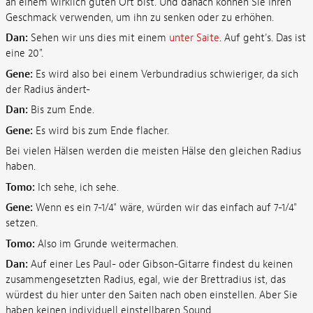
an einem wirklich guten Ort bist. Und danach können Sie Ihren
Geschmack verwenden, um ihn zu senken oder zu erhöhen.
Dan:
Sehen wir uns dies mit einem
unter Saite
. Auf geht's. Das ist
eine 20".
Gene:
Es wird also bei einem Verbundradius schwieriger, da sich
der Radius ändert-
Dan:
Bis zum Ende.
Gene:
Es wird bis zum Ende flacher.
Bei vielen Hälsen werden die meisten Hälse den gleichen Radius
haben.
Tomo:
Ich sehe, ich sehe.
Gene:
Wenn es ein 7-1/4" wäre, würden wir das einfach auf 7-1/4"
setzen.
Tomo:
Also im Grunde weitermachen.
Dan:
Auf einer Les Paul- oder Gibson-Gitarre findest du keinen
zusammengesetzten Radius, egal, wie der Brettradius ist, das
würdest du hier unter den Saiten nach oben einstellen. Aber Sie
haben keinen individuell einstellbaren Sound.