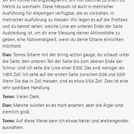
wir ein Konvertierungsdiagramm, um von Dezimal zu Bruch zu
Metrik zu wechseln. Diese Messuhr ist auch in metrischer
Ausführung für diejenigen verfügbar, die es vorziehen, in
metrischer Ausführung zu messen. Wir legen es auf die Frottees
und du kannst sehen, welche Linie am unteren Ende der Saite
Auskleidung ist, um dir eine Messung deiner Aktionshöhe zu
geben, eine Notwendigkeit, wenn du deine Gitarre einrichten
möchtest.
Dan:
Tomos Gitarre mit der string action gauge, du schaust unter
die Saite, den unteren Teil der Saite bis zum oberen Ende der
Schnur. Und ich sehe die Linie einer 0,100. Das sind weniger als
1/8th Zoll. Ich sehe auf der ersten Saite zwischen 0,08 und 0,09.
Wenn Sie das in Zoll messen, sind es etwa 5/64 Zoll. Dies ist eine
sehr spielbare Handlung.
Tomo:
Vielen Dank.
Dan:
Manche würden es als hoch ansehen, aber die Ärger sind
ziemlich groß.
Tomo:
Auf diese Weise kann ich etwas härter und anstrengender
auswählen.