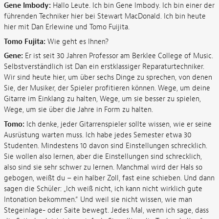
Gene Imbody:
Hallo Leute. Ich bin Gene Imbody. Ich bin einer der
führenden Techniker hier bei Stewart MacDonald. Ich bin heute
hier mit Dan Erlewine und Tomo Fuijita.
Tomo Fujita:
Wie geht es Ihnen?
Gene:
Er ist seit 30 Jahren Professor am Berklee College of Music.
Selbstverständlich ist Dan ein erstklassiger Reparaturtechniker.
Wir sind heute hier, um über sechs Dinge zu sprechen, von denen
Sie, der Musiker, der Spieler profitieren können. Wege, um deine
Gitarre im Einklang zu halten, Wege, um sie besser zu spielen,
Wege, um sie über die Jahre in Form zu halten.
Tomo:
Ich denke, jeder Gitarrenspieler sollte wissen, wie er seine
Ausrüstung warten muss. Ich habe jedes Semester etwa 30
Studenten. Mindestens 10 davon sind Einstellungen schrecklich.
Sie wollen also lernen, aber die Einstellungen sind schrecklich,
also sind sie sehr schwer zu lernen. Manchmal wird der Hals so
gebogen, weißt du – ein halber Zoll, fast eine schieben. Und dann
sagen die Schüler: „Ich weiß nicht, ich kann nicht wirklich gute
Intonation bekommen.“ Und weil sie nicht wissen, wie man
Stegeinlage- oder Saite bewegt. Jedes Mal, wenn ich sage, dass