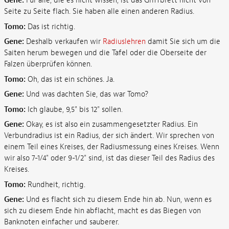
Gene:
Für alle, die es nicht wissen, ist das Griffbrett nicht von
Seite zu Seite flach. Sie haben alle einen anderen Radius.
Tomo:
Das ist richtig.
Gene:
Deshalb verkaufen wir
Radiuslehren
damit Sie sich um die
Saiten herum bewegen und die Tafel oder die Oberseite der
Falzen überprüfen können.
Tomo:
Oh, das ist ein schönes. Ja.
Gene:
Und was dachten Sie, das war Tomo?
Tomo:
Ich glaube, 9,5" bis 12" sollen.
Gene:
Okay, es ist also ein zusammengesetzter Radius. Ein
Verbundradius ist ein Radius, der sich ändert. Wir sprechen von
einem Teil eines Kreises, der Radiusmessung eines Kreises. Wenn
wir also 7-1/4" oder 9-1/2" sind, ist das dieser Teil des Radius des
Kreises.
Tomo:
Rundheit, richtig.
Gene:
Und es flacht sich zu diesem Ende hin ab. Nun, wenn es
sich zu diesem Ende hin abflacht, macht es das Biegen von
Banknoten einfacher und sauberer.