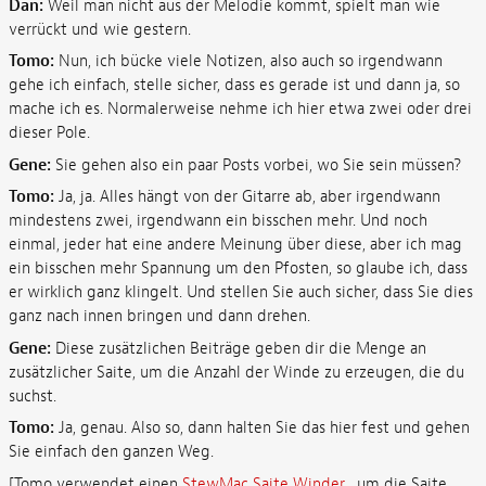
Dan:
Weil man nicht aus der Melodie kommt, spielt man wie
verrückt und wie gestern.
Tomo:
Nun, ich bücke viele Notizen, also auch so irgendwann
gehe ich einfach, stelle sicher, dass es gerade ist und dann ja, so
mache ich es. Normalerweise nehme ich hier etwa zwei oder drei
dieser Pole.
Gene:
Sie gehen also ein paar Posts vorbei, wo Sie sein müssen?
Tomo:
Ja, ja. Alles hängt von der Gitarre ab, aber irgendwann
mindestens zwei, irgendwann ein bisschen mehr. Und noch
einmal, jeder hat eine andere Meinung über diese, aber ich mag
ein bisschen mehr Spannung um den Pfosten, so glaube ich, dass
er wirklich ganz klingelt. Und stellen Sie auch sicher, dass Sie dies
ganz nach innen bringen und dann drehen.
Gene:
Diese zusätzlichen Beiträge geben dir die Menge an
zusätzlicher Saite, um die Anzahl der Winde zu erzeugen, die du
suchst.
Tomo:
Ja, genau. Also so, dann halten Sie das hier fest und gehen
Sie einfach den ganzen Weg.
[Tomo verwendet einen
StewMac Saite Winder
, um die Saite