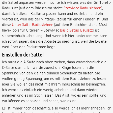
die Sättel anpassen werde, möchte ich wissen, was der Griffbrett-
Radius ist [auf dem Bildschirm steht:
StewMac Radiuslehren
],
damit ich diesen Radius anpassen kann und es sieben und ein
Viertel ist, weil das der Vintage-Radius für einen Fender ist. Und
diese
Unter-Saite-Radiuslehren
[auf dem Bildschirm steht: Must-
have-Tools für Gitarren – StewMac
Basic Setup Bausatz
] ist
siebeneinhalb Jahre lang. Und wenn ich hier runterkomme, kann
ich sofort sagen, dass die A-Saite zu niedrig ist, weil die E-Saite
weit über den Radiustoren liegt.
Einstellen der Sättel
Ich muss die A-Saite nach oben ziehen, dann wahrscheinlich die
D-Saite damit. Ich werde zuerst die Ringe lösen, um die
Spannung von den kleinen dünnen Schrauben zu halten. Sie
wollen genug Spannung, um es mit dem Radiuslehren zu lesen,
aber Sie wollen das nicht mit Ihrem Inbusschlüssel bekämpfen.
Ich werde es einfach ein wenig anheben und dann wieder
anheben und es im Stich lassen. Das A ist, wo es sein sollte, und
wir können es anpassen und sehen, wie es ist.
Es ist immer noch geschäftig, also werde ich es mehr anheben. Ich