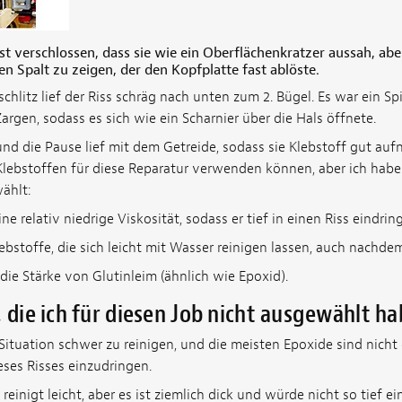
st verschlossen, dass sie wie ein Oberflächenkratzer aussah, abe
fen Spalt zu zeigen, der den Kopfplatte fast ablöste.
hlitz lief der Riss schräg nach unten zum 2. Bügel. Es war ein S
argen, sodass es sich wie ein Scharnier über die Hals öffnete.
und die Pause lief mit dem Getreide, sodass sie Klebstoff gut au
Klebstoffen für diese Reparatur verwenden können, aber ich hab
ählt:
ne relativ niedrige Viskosität, sodass er tief in einen Riss eindrin
ebstoffe, die sich leicht mit Wasser reinigen lassen, auch nachdem
 die Stärke von Glutinleim (ähnlich wie Epoxid).
, die ich für diesen Job nicht ausgewählt ha
Situation schwer zu reinigen, und die meisten Epoxide sind nicht
eses Risses einzudringen.
 reinigt leicht, aber es ist ziemlich dick und würde nicht so tief e