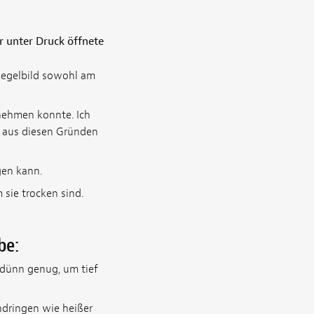
r unter Druck öffnete
piegelbild sowohl am
fnehmen konnte. Ich
e aus diesen Gründen
gen kann.
 sie trocken sind.
be:
 dünn genug, um tief
indringen wie heißer