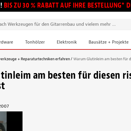
!
BIS ZU 30 % RABATT AUF IHRE BESTELLUNG*
ardware
Tonhölzer
Elektronik
Bausätze + Projekte
erkzeuge + Reparaturtechniken erfahren
Warum Glutinleim am besten für di
inleim am besten für diesen ri
st
 2007