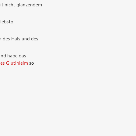
mit nicht glänzendem
Klebstoff
n des Hals und des
 und habe das
es Glutinleim
so