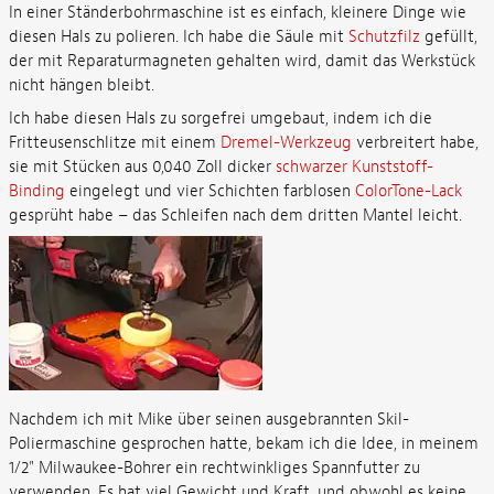
In einer Ständerbohrmaschine ist es einfach, kleinere Dinge wie
diesen Hals zu polieren. Ich habe die Säule mit
Schutzfilz
gefüllt,
der mit Reparaturmagneten gehalten wird, damit das Werkstück
nicht hängen bleibt.
Ich habe diesen Hals zu sorgefrei umgebaut, indem ich die
Fritteusenschlitze mit einem
Dremel-Werkzeug
verbreitert habe,
sie mit Stücken aus 0,040 Zoll dicker
schwarzer Kunststoff-
Binding
eingelegt und vier Schichten farblosen
ColorTone-Lack
gesprüht habe – das Schleifen nach dem dritten Mantel leicht.
Nachdem ich mit Mike über seinen ausgebrannten Skil-
Poliermaschine gesprochen hatte, bekam ich die Idee, in meinem
1/2" Milwaukee-Bohrer ein rechtwinkliges Spannfutter zu
verwenden. Es hat viel Gewicht und Kraft, und obwohl es keine