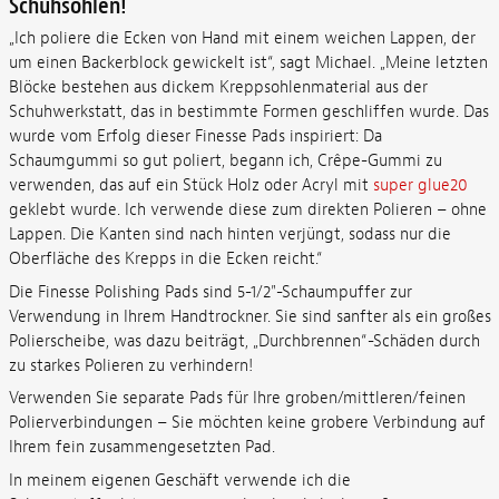
Schuhsohlen!
„Ich poliere die Ecken von Hand mit einem weichen Lappen, der
um einen Backerblock gewickelt ist“, sagt Michael. „Meine letzten
Blöcke bestehen aus dickem Kreppsohlenmaterial aus der
Schuhwerkstatt, das in bestimmte Formen geschliffen wurde. Das
wurde vom Erfolg dieser Finesse Pads inspiriert: Da
Schaumgummi so gut poliert, begann ich, Crêpe-Gummi zu
verwenden, das auf ein Stück Holz oder Acryl mit
super glue20
geklebt wurde. Ich verwende diese zum direkten Polieren – ohne
Lappen. Die Kanten sind nach hinten verjüngt, sodass nur die
Oberfläche des Krepps in die Ecken reicht.“
Die Finesse Polishing Pads sind 5-1/2"-Schaumpuffer zur
Verwendung in Ihrem Handtrockner. Sie sind sanfter als ein großes
Polierscheibe, was dazu beiträgt, „Durchbrennen“-Schäden durch
zu starkes Polieren zu verhindern!
Verwenden Sie separate Pads für Ihre groben/mittleren/feinen
Polierverbindungen – Sie möchten keine grobere Verbindung auf
Ihrem fein zusammengesetzten Pad.
In meinem eigenen Geschäft verwende ich die