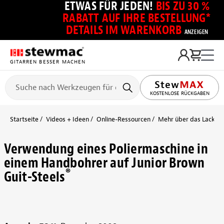
ETWAS FÜR JEDEN!
BIS ZU 30 %
RABATT AUF IHRE BESTELLUNG*
DETAILS IM WARENKORB
ANZEIGEN
GITARREN BESSER MACHEN
KOSTENLOSE RÜCKGABEN
Startseite
Videos + Ideen
Online-Ressourcen
Mehr über das Lackier
Verwendung eines Poliermaschine in
einem Handbohrer auf Junior Brown
®
Guit-Steels