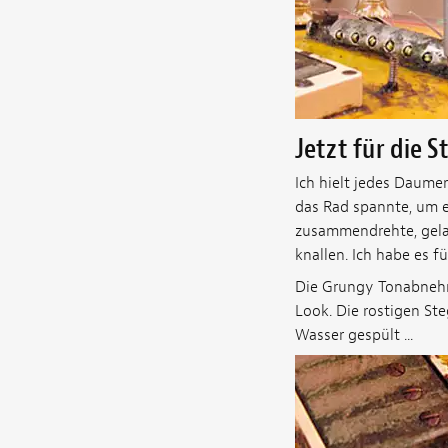
Jetzt für die S
Ich hielt jedes Daum
das Rad spannte, um e
zusammendrehte, gelan
knallen. Ich habe es f
Die Grungy Tonabnehm
Look. Die rostigen S
Wasser gespült ...