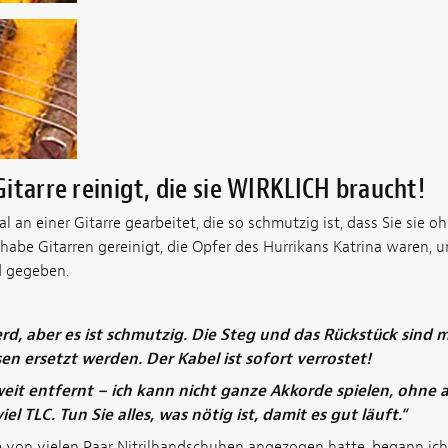
itarre reinigt, die sie WIRKLICH braucht!
 an einer Gitarre gearbeitet, die so schmutzig ist, dass Sie sie 
habe Gitarren gereinigt, die Opfer des Hurrikans Katrina waren, 
d gegeben.
ferd, aber es ist schmutzig. Die Steg und das Rückstück sind 
n ersetzt werden. Der Kabel ist sofort verrostet!
weit entfernt – ich kann nicht ganze Akkorde spielen, ohne 
iel TLC. Tun Sie alles, was nötig ist, damit es gut läuft.“
 von vielen Paar Nitrilhandschuhen angezogen hatte, begann ich