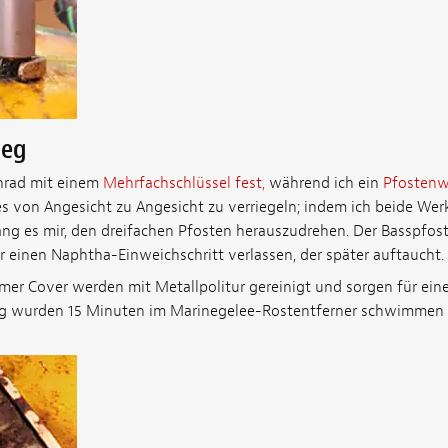
teg
enrad mit einem
Mehrfachschlüssel fest,
während ich ein
Pfostenw
s von Angesicht zu Angesicht zu verriegeln; indem ich beide We
g es mir, den dreifachen Pfosten herauszudrehen. Der Basspfost
ür einen Naphtha-Einweichschritt verlassen, der später auftaucht.
er Cover werden mit Metallpolitur gereinigt und sorgen für ein
teg wurden 15 Minuten im Marinegelee-Rostentferner schwimmen 