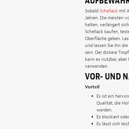
AUFBEWAH
Sobald
Schellack
mit A
Jahren. Die meisten vo
halten, verlängert si
Schellack kaufen, tes
Oberfläche geben. Lass
und lassen Sie ihn di
sein. Der dickere Tropf
kann es nutzbar, aber 
verwenden.
VOR- UND N
Vorteil
Es ist ein hervo
Qualität, die Ho
werden.
Es blockiert ode
Es lässt sich leic