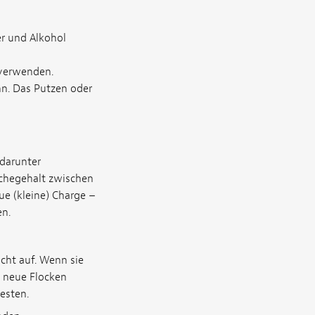
er und Alkohol
 verwenden.
nn. Das Putzen oder
 darunter
ischegehalt zwischen
e (kleine) Charge –
en.
acht auf. Wenn sie
d neue Flocken
esten.