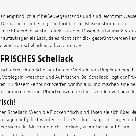
eren empfindlich auf heiße Gegenstände und sind leicht mit Wass
 Das ist nicht unbedingt ein Problem bei Musikinstrumenten.
gemischt werden, anstatt direkt aus den Dosen des Baumarkts zu
er aufzutragen als Lack, da es nicht sehr dick gesprüht werden ka
lieren von Schellack ist arbeitsintensiv.
FRISCHES Schellack
frisch gemischten Schellack für eine Vielzahl von Projekten bereit,
, Versiegeln, Waschen und Auffrischen. Bei Schellack liegt der Fr
n. Zu diesem Zeitpunkt werfen wir ihn aus und mischen eine neu
chellack in einem vier Pfund schweren Schnitt werden viel bewirk
risch!
hen Schellack. Wenn die Flocken frisch sind, lösen sie sich über N
ier Tagen aufgelöst werden, sollten Sie Ihre Charge entsorgen un
e wenn die Mischung nicht trocknet, wenn Sie sie auf Schrott t