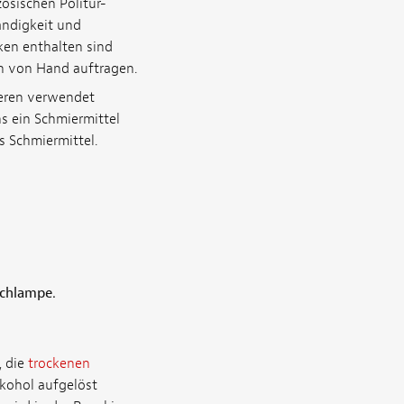
zösischen Politur-
ändigkeit und
cken enthalten sind
ch von Hand auftragen.
ieren verwendet
s ein Schmiermittel
s Schmiermittel.
schlampe.
, die
trockenen
lkohol aufgelöst