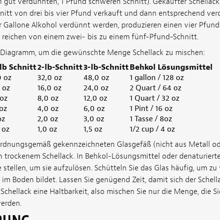
 gut verdünnten, 1 Pfund schweren Schnitt). Gekaufter Schellack 
itt von drei bis vier Pfund verkauft und dann entsprechend verd
er Gallone Alkohol verdünnt werden, produzieren einen vier Pfund
k reichen von einem zwei- bis zu einem fünf-Pfund-Schnitt.
 Diagramm, um die gewünschte Menge Schellack zu mischen:
-lb Schnitt
2-lb-Schnitt
3-lb-Schnitt
Behkol Lösungsmittel
0 oz
32,0 oz
48,0 oz
1 gallon / 128 oz
 oz
16,0 oz
24,0 oz
2 Quart / 64 oz
 oz
8,0 oz
12,0 oz
1 Quart / 32 oz
 oz
4,0 oz
6,0 oz
1 Pint / 16 oz
oz
2,0 oz
3,0 oz
1 Tasse / 8oz
 oz
1,0 oz
1,5 oz
1/2 cup / 4 oz
ordnungsgemäß gekennzeichneten Glasgefäß (nicht aus Metall ode
trockenem Schellack. In Behkol-Lösungsmittel oder denaturiert
 stellen, um sie aufzulösen. Schütteln Sie das Glas häufig, um zu 
im Boden bildet. Lassen Sie genügend Zeit, damit sich der Schella
Schellack eine Haltbarkeit, also mischen Sie nur die Menge, die S
erden.