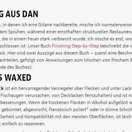
G AUS DAN
n, in denen ich eine Gitarre nachbereite, mische ich normalerweise
em Sprühen, während einer ernsthaften strukturellen Restaurieru
, die in einem Feuer stark verbrannt wurde. Ich mische es erst, w
schlossen ist. Unser Buch
Finishing Step-by-Step
beschreibt die
ack. Hier sind zwei Auszüge aus diesem Buch – zuerst eine Besch
achteilen, gefolgt von Anweisungen zum Mischen von frischem S
nde des Buches):
S WAXED
ck
ist ein hervorragender Versiegeler über Flecken und unter Lack 
 Fischaugen verursachen, von Decklacken fernzuhalten) und ist nü
besserungen. Wenn die trockenen Flocken in Alkohol aufgelöst w
gebürstet, abgewischt, französisch poliert
*
oder in dünne Schic
Klarheit und Kompatibilität mit den meisten Oberflächen, ist leic
 einfach zu reparieren.