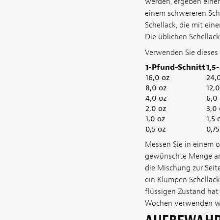
werden, ergeben einen
einem schwereren Schn
Schellack, die mit ein
Die üblichen Schellac
Verwenden Sie dieses
1-Pfund-Schnitt
1,5
16,0 oz
24,
8,0 oz
12,0
4,0 oz
6,0
2,0 oz
3,0
1,0 oz
1,5 
0,5 oz
0,75
Messen Sie in einem 
gewünschte Menge an 
die Mischung zur Seite
ein Klumpen Schellack 
flüssigen Zustand hat 
Wochen verwenden w