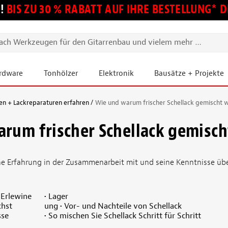
!
BIS ZU 30 % RABATT AUF IHRE BESTELLUNG*
ardware
Tonhölzer
Elektronik
Bausätze + Projekte
en + Lackreparaturen erfahren
Wie und warum frischer Schellack gemischt 
rum frischer Schellack gemisch
ine Erfahrung in der Zusammenarbeit mit und seine Kenntnisse übe
 Erlewine
• Lager
chst
ung • Vor- und Nachteile von Schellack
sse
• So mischen Sie Schellack Schritt für Schritt