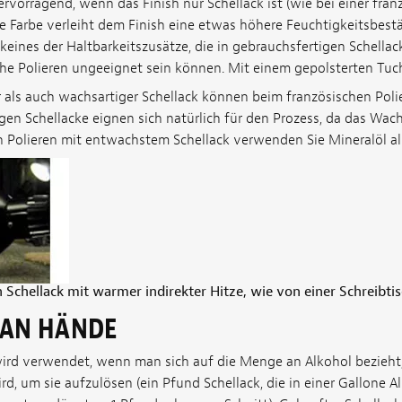
ervorragend, wenn das Finish nur Schellack ist (wie bei einer fran
be Farbe verleiht dem Finish eine etwas höhere Feuchtigkeitsbest
lt keines der Haltbarkeitszusätze, die in gebrauchsfertigen Schella
che Polieren ungeeignet sein können. Mit einem gepolsterten Tu
als auch wachsartiger Schellack können beim französischen Pol
gen Schellacke eignen sich natürlich für den Prozess, da das Wach
en Polieren mit entwachstem Schellack verwenden Sie Mineralöl al
 Schellack mit warmer indirekter Hitze, wie von einer Schreibti
 AN HÄNDE
 wird verwendet, wenn man sich auf die Menge an Alkohol bezieht
rd, um sie aufzulösen (ein Pfund Schellack, die in einer Gallone A