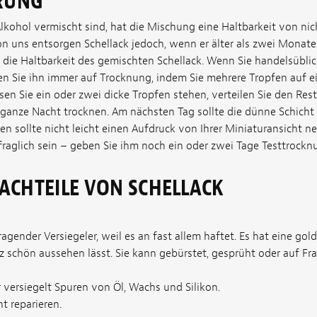
RUNG
lkohol vermischt sind, hat die Mischung eine Haltbarkeit von nic
n uns entsorgen Schellack jedoch, wenn er älter als zwei Monate 
ch die Haltbarkeit des gemischten Schellack. Wenn Sie handelsübl
ten Sie ihn immer auf Trocknung, indem Sie mehrere Tropfen auf e
en Sie ein oder zwei dicke Tropfen stehen, verteilen Sie den Rest
e ganze Nacht trocknen. Am nächsten Tag sollte die dünne Schicht
en sollte nicht leicht einen Aufdruck von Ihrer Miniaturansicht neh
fraglich sein – geben Sie ihm noch ein oder zwei Tage Testtrocknu
ACHTEILE VON SCHELLACK
rragender Versiegeler, weil es an fast allem haftet. Es hat eine go
lz schön aussehen lässt. Sie kann gebürstet, gesprüht oder auf Fra
r versiegelt Spuren von Öl, Wachs und Silikon.
ht reparieren.