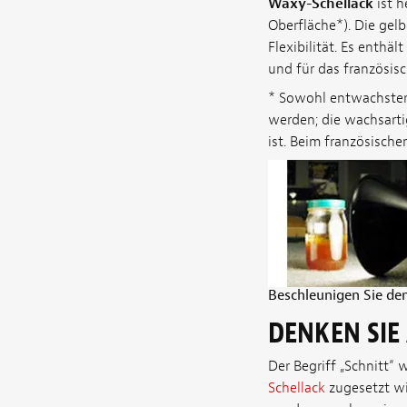
Waxy-Schellack
ist h
Oberfläche
*
). Die gel
Flexibilität. Es enthä
und für das französis
*
Sowohl entwachster 
werden; die wachsarti
ist. Beim französisch
Beschleunigen Sie den
DENKEN SIE
Der Begriff „Schnitt“
Schellack
zugesetzt wi