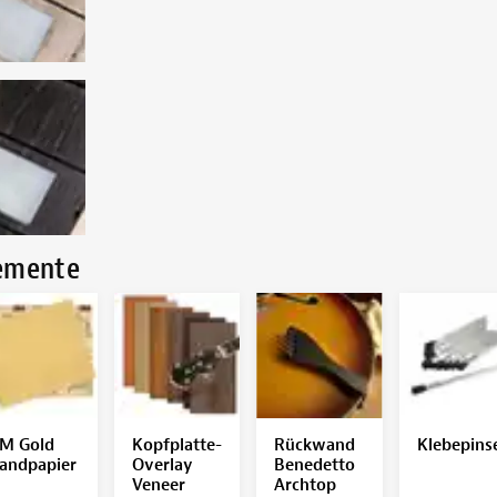
lemente
M Gold
Kopfplatte-
Rückwand
Klebepins
andpapier
Overlay
Benedetto
Veneer
Archtop