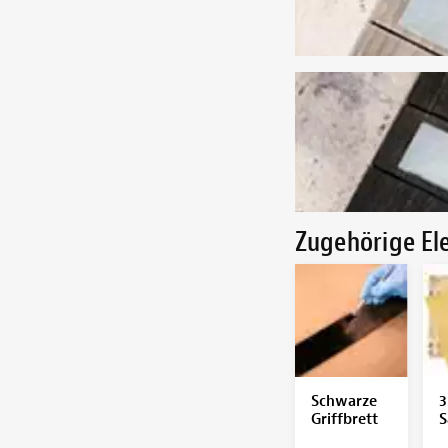
Zugehörige E
Schwarze
3
Griffbrett
S