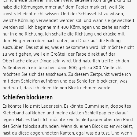
Ich schneide Streifen mit den verschiedenen Körnungen. Und ich
habe die Körnungsnummer auf dem Papier markiert, weil Sie
sonst vielleicht nicht wissen. Und der Schlüssel ist zu wissen,
welche Körnung verwendet werden soll und wann sie gewechselt
werden soll. Ich beginne mit 400 Körnungen und ziehe es nicht
nur in eine Richtung. Ich schalte die Richtung und drücke mit
dem Finger von oben nach unten, um Druck auf die Füllung
auszuüben. Das ist alles, was es bekommen wird. Ich möchte nicht
zu weit gehen, weil ein Großteil der Farbe direkt auf der
Oberfläche dieser Dinge sein wird. Und natürlich treffe ich den
Außenbereich ein bisschen, dann 600, geh zu 800. Vielleicht
möchten Sie sich das anschauen. Zu diesem Zeitpunkt werde ich
mit dem Schleifen aufhören und das Schleifen blockieren, was
bedeutet, dass ich einen kleinen Block nehmen werde.
Schleifen blockieren
Es könnte Holz mit Leder sein. Es könnte Gummi sein, doppeltes
Klebeband aufkleben und meine glatten Schleifpapiere darauf
legen. Hält es flach. Ich möchte kein Schleifpapier über den Rand
des Schleifblocks aufrunden. Wenn du einen Block so einwickelst,
hast du diese abgerundeten Kanten, egal was du tust. Und wenn