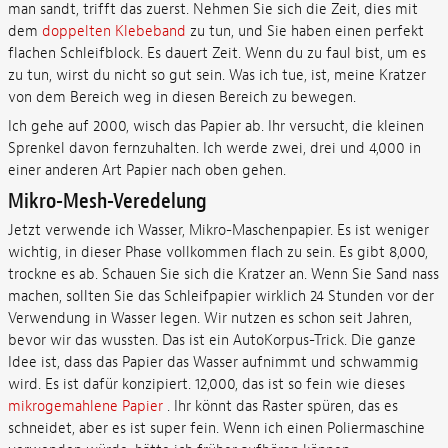
man sandt, trifft das zuerst. Nehmen Sie sich die Zeit, dies mit
dem
doppelten Klebeband
zu tun, und Sie haben einen perfekt
flachen Schleifblock. Es dauert Zeit. Wenn du zu faul bist, um es
zu tun, wirst du nicht so gut sein. Was ich tue, ist, meine Kratzer
von dem Bereich weg in diesen Bereich zu bewegen.
Ich gehe auf 2000, wisch das Papier ab. Ihr versucht, die kleinen
Sprenkel davon fernzuhalten. Ich werde zwei, drei und 4,000 in
einer anderen Art Papier nach oben gehen.
Mikro-Mesh-Veredelung
Jetzt verwende ich Wasser, Mikro-Maschenpapier. Es ist weniger
wichtig, in dieser Phase vollkommen flach zu sein. Es gibt 8,000,
trockne es ab. Schauen Sie sich die Kratzer an. Wenn Sie Sand nass
machen, sollten Sie das Schleifpapier wirklich 24 Stunden vor der
Verwendung in Wasser legen. Wir nutzen es schon seit Jahren,
bevor wir das wussten. Das ist ein AutoKorpus-Trick. Die ganze
Idee ist, dass das Papier das Wasser aufnimmt und schwammig
wird. Es ist dafür konzipiert. 12,000, das ist so fein wie dieses
mikrogemahlene Papier
. Ihr könnt das Raster spüren, das es
schneidet, aber es ist super fein. Wenn ich einen Poliermaschine