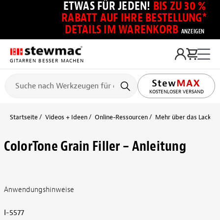
ETWAS FÜR JEDEN!
BIS ZU 30 %
RABATT AUF IHRE BESTELLUNG*
DETAILS IM WARENKORB
ANZEIGEN
GITARREN BESSER MACHEN
KOSTENLOSER VERSAND
Startseite
Videos + Ideen
Online-Ressourcen
Mehr über das Lackier
ColorTone Grain Filler – Anleitung
Anwendungshinweise
I-5577