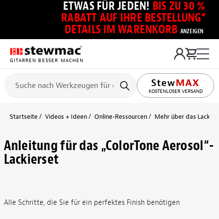
ETWAS FÜR JEDEN!
BIS ZU 30 %
RABATT AUF IHRE BESTELLUNG*
DETAILS IM WARENKORB
ANZEIGEN
GITARREN BESSER MACHEN
KOSTENLOSER VERSAND
Startseite
Videos + Ideen
Online-Ressourcen
Mehr über das Lackier
Anleitung für das „ColorTone Aerosol“-
Lackierset
Alle Schritte, die Sie für ein perfektes Finish benötigen