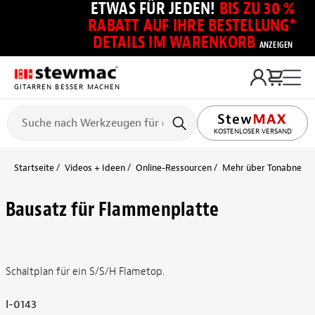
ETWAS FÜR JEDEN!
BIS ZU 30 %
RABATT AUF IHRE BESTELLUNG*
DETAILS IM WARENKORB
ANZEIGEN
GITARREN BESSER MACHEN
KOSTENLOSER VERSAND
Startseite
Videos + Ideen
Online-Ressourcen
Mehr über Tonabnehmer
Bausatz für Flammenplatte
Schaltplan für ein S/S/H Flametop.
I-0143