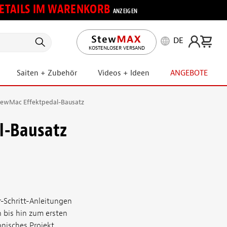
 DETAILS IM WARENKORB
ANZEIGEN
DE
KOSTENLOSER VERSAND
Saiten + Zubehör
Videos + Ideen
ANGEBOTE
tewMac Effektpedal-Bausatz
l-Bausatz
r-Schritt-Anleitungen
 bis hin zum ersten
onisches Projekt