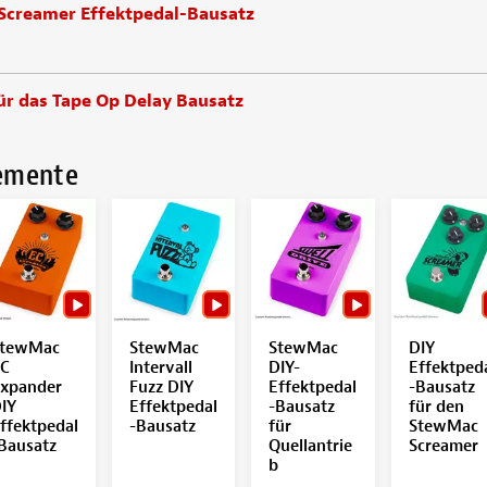
Screamer Effektpedal-Bausatz
r das Tape Op Delay Bausatz
lemente
tewMac
StewMac
StewMac
DIY
C
Intervall
DIY-
Effektped
xpander
Fuzz DIY
Effektpedal
-Bausatz
IY
Effektpedal
-Bausatz
für den
ffektpedal
-Bausatz
für
StewMac
Bausatz
Quellantrie
Screamer
b