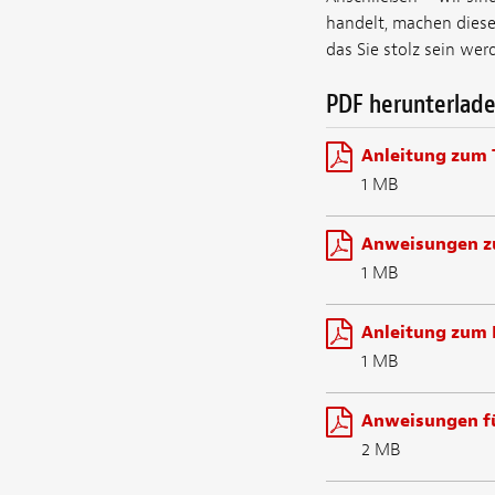
handelt, machen diese
das Sie stolz sein wer
PDF herunterlad
Anleitung zum 
1 MB
Anweisungen z
1 MB
Anleitung zum 
1 MB
Anweisungen fü
2 MB