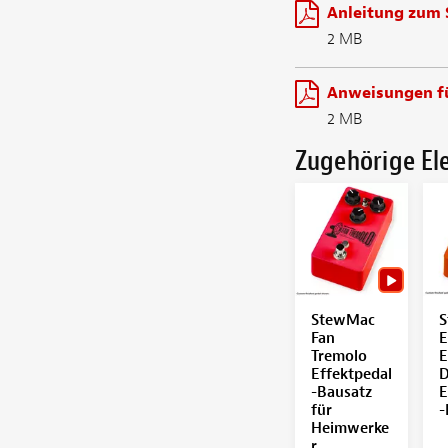
Anleitung zum 
2 MB
Anweisungen fü
2 MB
Zugehörige E
StewMac
S
Fan
E
Tremolo
E
Effektpedal
D
-Bausatz
E
für
-
Heimwerke
r