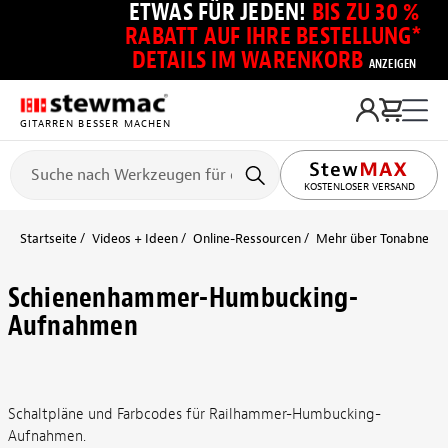
ETWAS FÜR JEDEN!
BIS ZU 30 %
RABATT AUF IHRE BESTELLUNG*
DETAILS IM WARENKORB
ANZEIGEN
GITARREN BESSER MACHEN
KOSTENLOSER VERSAND
Startseite
Videos + Ideen
Online-Ressourcen
Mehr über Tonabnehmer
Schienenhammer-Humbucking-
Aufnahmen
Schaltpläne und Farbcodes für Railhammer-Humbucking-
Aufnahmen.