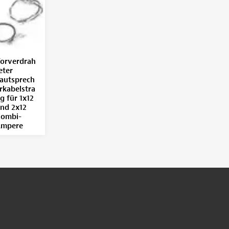
orverdrah
eter
autsprech
rkabelstra
g für 1x12
nd 2x12
ombi-
mpere