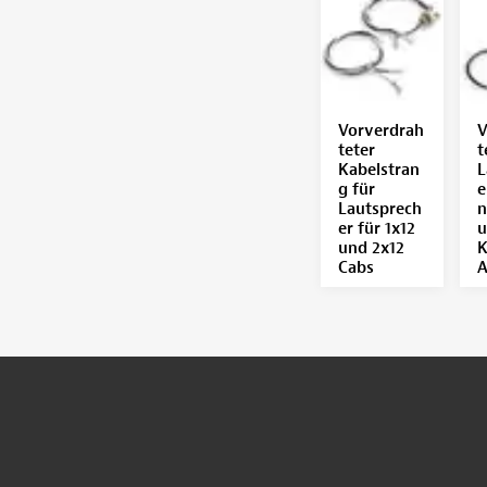
Vorverdrah
V
teter
t
Kabelstran
L
g für
e
Lautsprech
n
er für 1x12
u
und 2x12
K
Cabs
A