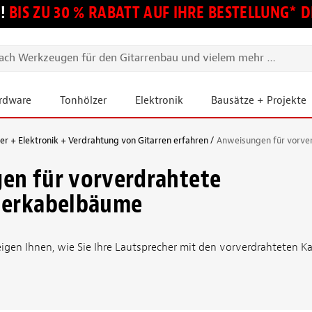
!
BIS ZU 30 % RABATT AUF IHRE BESTELLUNG*
ardware
Tonhölzer
Elektronik
Bausätze + Projekte
 + Elektronik + Verdrahtung von Gitarren erfahren
Anweisungen für vorve
en für vorverdrahtete
herkabelbäume
gen Ihnen, wie Sie Ihre Lautsprecher mit den vorverdrahteten Ka