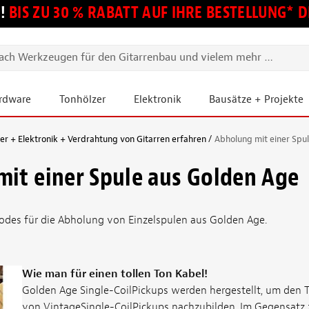
!
BIS ZU 30 % RABATT AUF IHRE BESTELLUNG*
ardware
Tonhölzer
Elektronik
Bausätze + Projekte
 + Elektronik + Verdrahtung von Gitarren erfahren
Abholung mit einer Spu
it einer Spule aus Golden Age
odes für die Abholung von Einzelspulen aus Golden Age.
Wie man für einen tollen Ton Kabel!
Golden Age Single-CoilPickups werden hergestellt, um den 
von VintageSingle-CoilPickups nachzubilden. Im Gegensatz 