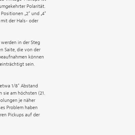
mgekehrter Polarität.
Positionen „2“ und „4“
mit der Hals- oder
 werden in der Steg
 Saite, die von der
gabeaufnahmen können
inträchtigt sein.
 etwa 1/8" Abstand
n sie am höchsten (21.
holungen je näher
eses Problem haben
eren Pickups auf der