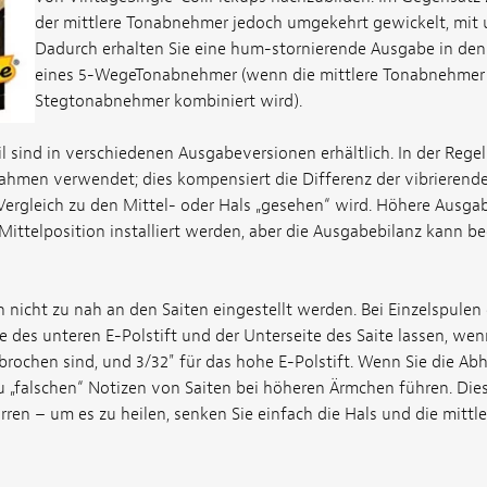
der mittlere Tonabnehmer jedoch umgekehrt gewickelt, mit u
Dadurch erhalten Sie eine hum-stornierende Ausgabe in den 
eines 5-WegeTonabnehmer (wenn die mittlere Tonabnehmer 
Stegtonabnehmer kombiniert wird).
l sind in verschiedenen Ausgabeversionen erhältlich. In der Regel
men verwendet; dies kompensiert die Differenz der vibrierenden
ergleich zu den Mittel- oder Hals „gesehen“ wird. Höhere Aus
Mittelposition installiert werden, aber die Ausgabebilanz kann bee
 nicht zu nah an den Saiten eingestellt werden. Bei Einzelspulen
 des unteren E-Polstift und der Unterseite des Saite lassen, wen
brochen sind, und 3/32" für das hohe E-Polstift. Wenn Sie die Ab
u „falschen“ Notizen von Saiten bei höheren Ärmchen führen. Di
rren – um es zu heilen, senken Sie einfach die Hals und die mittl