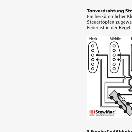
Tonverdrahtung Str
Ein herkömmlicher Kli
Steuertöpfen zugewand
Feder ist in der Rege
3 Single-CoilAbhol