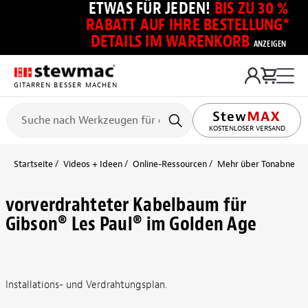
ETWAS FÜR JEDEN!
BIS ZU 30 %
RABATT AUF IHRE BESTELLUNG*
DETAILS IM WARENKORB
ANZEIGEN
GITARREN BESSER MACHEN
KOSTENLOSER VERSAND
Startseite
Videos + Ideen
Online-Ressourcen
Mehr über Tonabnehmer
vorverdrahteter Kabelbaum für
Gibson® Les Paul® im Golden Age
Installations- und Verdrahtungsplan.