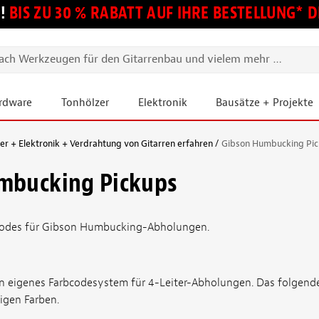
!
BIS ZU 30 % RABATT AUF IHRE BESTELLUNG*
ardware
Tonhölzer
Elektronik
Bausätze + Projekte
 + Elektronik + Verdrahtung von Gitarren erfahren
Gibson Humbucking Pi
mbucking Pickups
codes für Gibson Humbucking-Abholungen.
n eigenes Farbcodesystem für 4-Leiter-Abholungen. Das folgende
igen Farben.