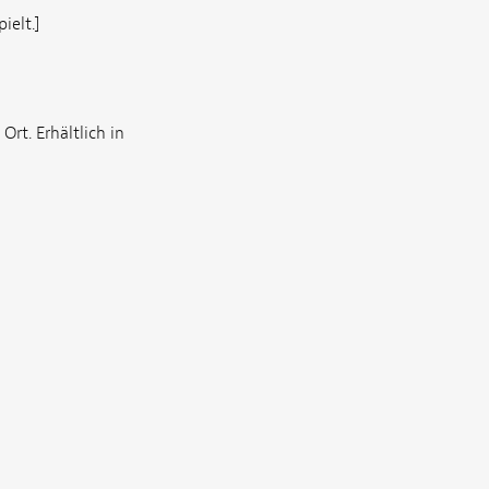
ielt.]
rt. Erhältlich in
]