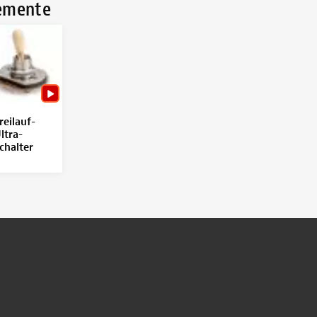
lemente
reilauf-
ltra-
chalter