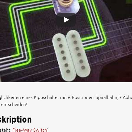
lichkeiten eines Kippschalter mit 6 Positionen. Spiralhahn, 3 Abh
e entscheiden!
skription
steht:
Free-Way Switch
]