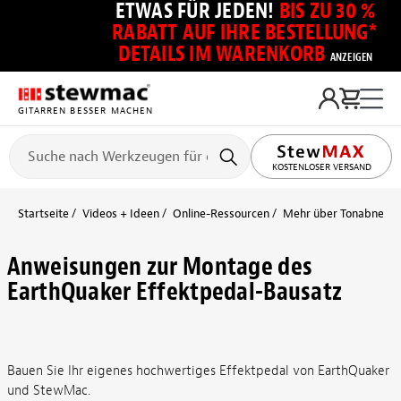
ETWAS FÜR JEDEN!
BIS ZU 30 %
RABATT AUF IHRE BESTELLUNG*
DETAILS IM WARENKORB
ANZEIGEN
GITARREN BESSER MACHEN
KOSTENLOSER VERSAND
Startseite
Videos + Ideen
Online-Ressourcen
Mehr über Tonabnehmer
Anweisungen zur Montage des
EarthQuaker Effektpedal-Bausatz
Bauen Sie Ihr eigenes hochwertiges Effektpedal von EarthQuaker
und StewMac.