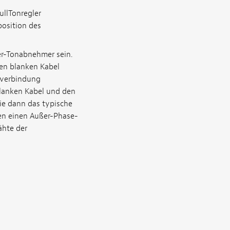
llTonregler
position des
er-Tonabnehmer sein.
en blanken Kabel
nverbindung
blanken Kabel und den
Sie dann das typische
en einen Außer-Phase-
ähte der