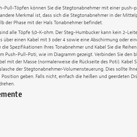
h-Pull-Töpfen können Sie die Stegtonabnehmer mit einer push-pu
andere Merkmal ist, dass sich die Stegtonabnehmer in der Mittel
b der Phase mit der Hals Tonabnehmer befindet.
g sind alle Töpfe 5,0-K-ohm. Der Steg-Humbucker kann kein 2-Leit
 über einen Kabel mit 3 oder 4 sowie eine Abschirmung oder ein
e die Spezifikationen Ihres Tonabnehmer und Kabel Sie die Reihe
em Push-Pull-Poti, wie im Diagramm gezeigt. Verbinden Sie den 
bel mit der Masse (normalerweise die Rückseite des Poti). Kabel 
gslasche der Stegtonabnehmer-Volumensteuerung. Dies sollte Ihn
 Position geben. Falls nicht, einfach die heißen und geerdeten Dr
rehen.
lemente