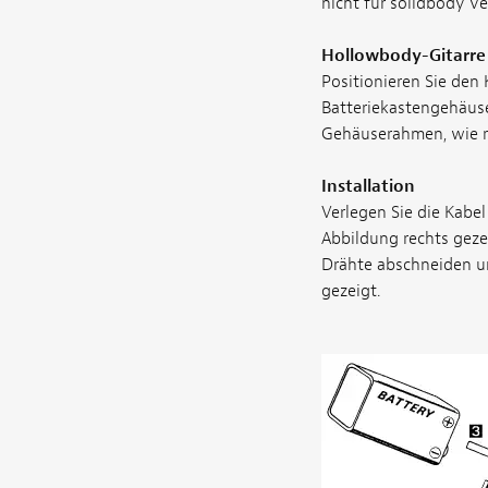
nicht für solidbody v
Hollowbody-Gitarre
Positionieren Sie den 
Batteriekastengehäuse
Gehäuserahmen, wie r
Installation
Verlegen Sie die Kabe
Abbildung rechts gezei
Drähte abschneiden und
gezeigt.