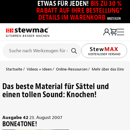
ETWAS FÜR JEDEN!
BIS ZU 30 %
RABATT AUF IHRE BESTELLUNG*
DETAILS IM WARENKORB
ANZEIGEN
GITARREN BESSER MACHEN
KOSTENLOSER VERSAND
Startseite
Videos + Ideen
Online-Ressourcen
Mehr über das Einstell
Das beste Material für Sättel und
einen tollen Sound: Knochen!
Ausgabe 42
23. August 2007
BONE4TONE!