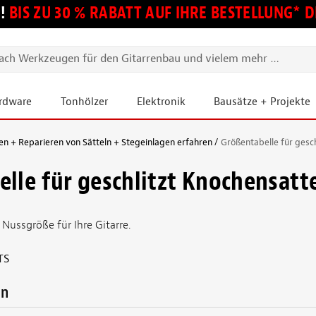
!
BIS ZU 30 % RABATT AUF IHRE BESTELLUNG*
ardware
Tonhölzer
Elektronik
Bausätze + Projekte
en + Reparieren von Sätteln + Stegeinlagen erfahren
Größentabelle für gesch
lle für geschlitzt Knochensatt
 Nussgröße für Ihre Gitarre.
TS
en