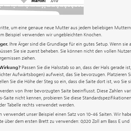
hritte, um eine genaue neue Mutter aus jedem beliebigen Muttern
rem Beispiel verwenden wir ungebleichten Knochen.
ger.
Ihre Ärger sind die Grundlage für ein gutes Setup. Wenn sie 
üssen Sie sie zuerst beheben. Sie können nicht den vollen Nutze
rgernissen ziehen.
 Wirkung?
Passen Sie die Halsstab so an, dass der Hals gerade ist,
ichter Aufwärtsbogen) aufweist, das Sie bevorzugen. Platzieren S
llen Sie die Höhe der Steg so ein, dass die Saite dort ist, wo Sie 
den von Ihrer bevorzugten Saite beeinflusst. Diese Zahlen variie
s-Saite nicht kennen, probieren Sie diese Standardspezifikationen
der Tabelle rechts verwendet werden.
 verwendet unser Beispiel einen Satz von 10-46 Saiten. Wir hab
te über dem ersten Brett zu verwenden: 0,020 Zoll am Bass E und 0