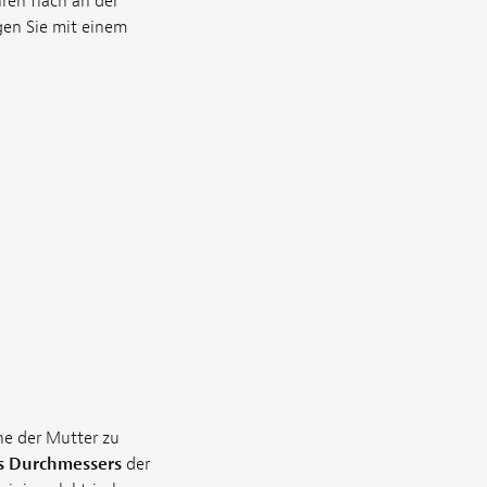
ren flach an der
gen Sie mit einem
he der Mutter zu
es Durchmessers
der