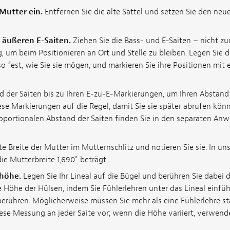
Mutter ein.
Entfernen Sie die alte Sattel und setzen Sie den neu
e äußeren E-Saiten.
Ziehen Sie die Bass- und E-Saiten – nicht z
 um beim Positionieren an Ort und Stelle zu bleiben. Legen Sie d
so fest, wie Sie sie mögen, und markieren Sie ihre Positionen mit
d der Saiten bis zu Ihren E-zu-E-Markierungen, um Ihren Abstand 
ese Markierungen auf die Regel, damit Sie sie später abrufen kön
portionalen Abstand der Saiten finden Sie in den separaten An
e Breite der Mutter im Mutternschlitz und notieren Sie sie. In un
die Mutterbreite 1,690" beträgt.
shöhe.
Legen Sie Ihr Lineal auf die Bügel und berühren Sie dabei d
e Höhe der Hülsen, indem Sie Fühlerlehren unter das Lineal einfü
 berühren. Möglicherweise müssen Sie mehr als eine Fühlerlehre s
ese Messung an jeder Saite vor; wenn die Höhe variiert, verwend