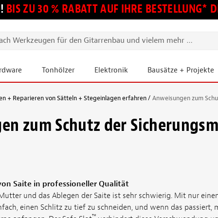
!
BIS ZU 30 % RABATT AUF IHRE BESTELLUNG*
ardware
Tonhölzer
Elektronik
Bausätze + Projekte
en + Reparieren von Sätteln + Stegeinlagen erfahren
Anweisungen zum Schut
en zum Schutz der Sicherungsm
von Saite in professioneller Qualität
Mutter und das Ablegen der Saite ist sehr schwierig. Mit nur ein
infach, einen Schlitz zu tief zu schneiden, und wenn das passiert,
™